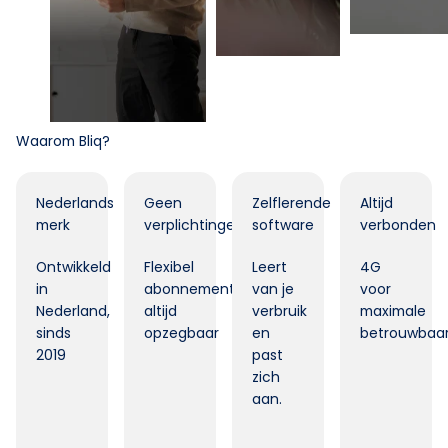
Waarom Bliq?
Nederlands
Geen
Zelflerende
Altijd
merk
verplichtingen
software
verbonden
Ontwikkeld
Flexibel
Leert
4G
in
abonnement,
van je
voor
Nederland,
altijd
verbruik
maximale
sinds
opzegbaar
en
betrouwbaar
2019
past
zich
aan.