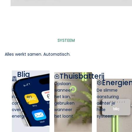
SYSTEEM
Alles werkt samen. Automatisch.
Bliq
Thuisbatterij
App
Energi
Opslaan
Realtime
wanneer
De slimme
inzicht en
het kan,
aansturing
controle
gebruiken
achter je
over je
wanneer
hele
energie
het loont.
systeem.