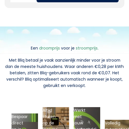
Een
droomprijs
voor je
stroomprijs
.
Met Bliq betaal je vaak aanzienlijk minder voor je stroom
dan de meeste huishoudens. Waar anderen €0,28 per kWh
betalen, zitten Bliq-gebruikers vaak rond de €0,07. Het
verschil? Bliq optimaliseert automatisch wanneer je koopt,
gebruikt en verkoopt.
Altijd
Werkt
Bespaar
sturen
met
direct
op de
jouw
Volledig