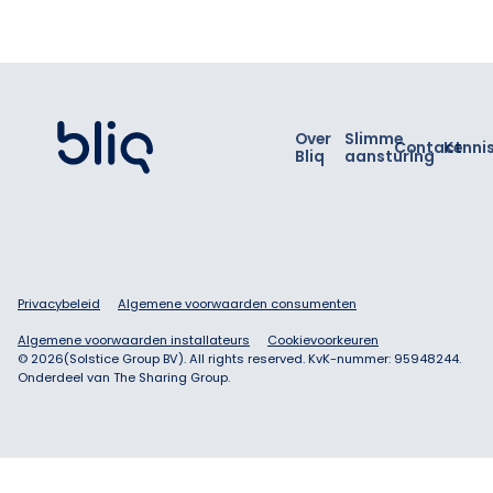
Footer
Over
Slimme
Contact
Kenni
Bliq
aansturing
Privacybeleid
Algemene voorwaarden consumenten
Algemene voorwaarden installateurs
Cookievoorkeuren
©
2026
(Solstice Group BV). All rights reserved. KvK-nummer: 95948244.
Onderdeel van The Sharing Group.