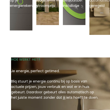
op je
laagste
bestaande
automatisc
energierekening
stroomprijs
installatie
geregeld
HOE WERKT HET?
Je energie, perfect getimed.
Bliq stuurt je energie continu bij op basis van
actuele prijzen, jouw verbruik en wat er in huis
gebeurt. Daardoor gebeurt alles automatisch op
het juiste moment zonder dat jij iets hoeft te doen.