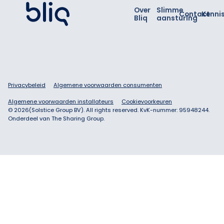
Over
Slimme
Contact
Kenni
Bliq
aansturing
Privacybeleid
Algemene voorwaarden consumenten
Algemene voorwaarden installateurs
Cookievoorkeuren
©
2026
(Solstice Group BV). All rights reserved. KvK-nummer: 95948244.
Onderdeel van The Sharing Group.