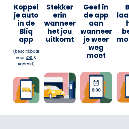
Koppel
Stekker
Geef in
B
je auto
erin
de app
laa
in de
wanneer
aan
Bliq
het jou
wanneer
b
app
uitkomt
je weer
mo
weg
(beschikbaar
moet
voor
iOS
&
Android
)
Footer