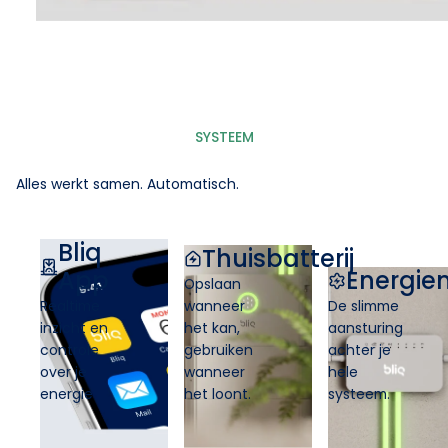
SYSTEEM
Alles werkt samen. Automatisch.
Bliq
Thuisbatterij
App
Energi
Opslaan
Realtime
wanneer
De slimme
inzicht en
het kan,
aansturing
controle
gebruiken
achter je
over je
wanneer
hele
energie
het loont.
systeem.