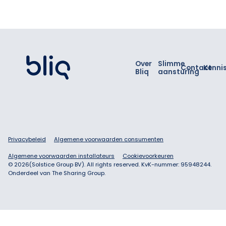
Footer
Over
Slimme
Contact
Kenni
Bliq
aansturing
Privacybeleid
Algemene voorwaarden consumenten
Algemene voorwaarden installateurs
Cookievoorkeuren
©
2026
(Solstice Group BV). All rights reserved. KvK-nummer: 95948244.
Onderdeel van The Sharing Group.