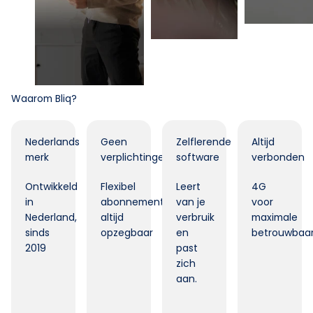
Waarom Bliq?
Nederlands
Geen
Zelflerende
Altijd
merk
verplichtingen
software
verbonden
Ontwikkeld
Flexibel
Leert
4G
in
abonnement,
van je
voor
Nederland,
altijd
verbruik
maximale
sinds
opzegbaar
en
betrouwbaar
2019
past
zich
aan.