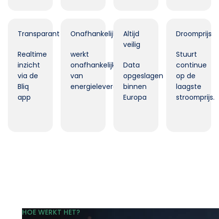
Transparant
Onafhankelijk
Altijd
Droomprijs
veilig
Realtime
werkt
Stuurt
inzicht
onafhankelijk
Data
continue
via de
van
opgeslagen
op de
Bliq
energieleverancier.
binnen
laagste
app
Europa
stroomprijs.
HOE WERKT HET?