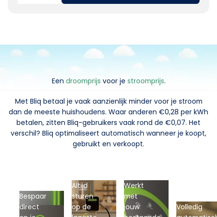
Een
droomprijs
voor je
stroomprijs
.
Met Bliq betaal je vaak aanzienlijk minder voor je stroom
dan de meeste huishoudens. Waar anderen €0,28 per kWh
betalen, zitten Bliq-gebruikers vaak rond de €0,07. Het
verschil? Bliq optimaliseert automatisch wanneer je koopt,
gebruikt en verkoopt.
Altijd
Werkt
Bespaar
sturen
met
direct
op de
jouw
Volledig