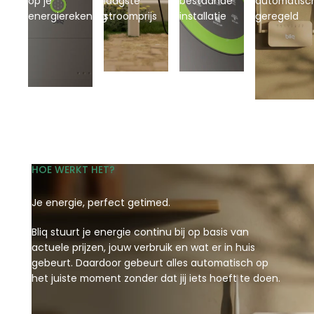
op je
laagste
bestaande
automatisc
energierekening
stroomprijs
installatie
geregeld
HOE WERKT HET?
Je energie, perfect getimed.
Bliq stuurt je energie continu bij op basis van
actuele prijzen, jouw verbruik en wat er in huis
gebeurt. Daardoor gebeurt alles automatisch op
het juiste moment zonder dat jij iets hoeft te doen.