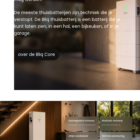
De meeste thuisbatterijen zijn techniek die je
verstopt. De Bliq thuisbatterij is een batterij die je
kunt laten zien, in een hal, een bijkeuken, of in je
garage.
Lees meer
over de Bliq Core