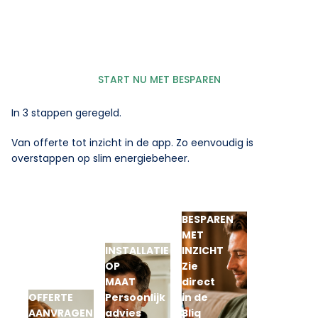
START NU MET BESPAREN
In 3 stappen geregeld.
Van offerte tot inzicht in de app. Zo eenvoudig is
overstappen op slim energiebeheer.
BESPAREN
MET
INSTALLATIE
INZICHT
OP
Zie
MAAT
direct
OFFERTE
Persoonlijk
in de
AANVRAGEN
advies
Bliq