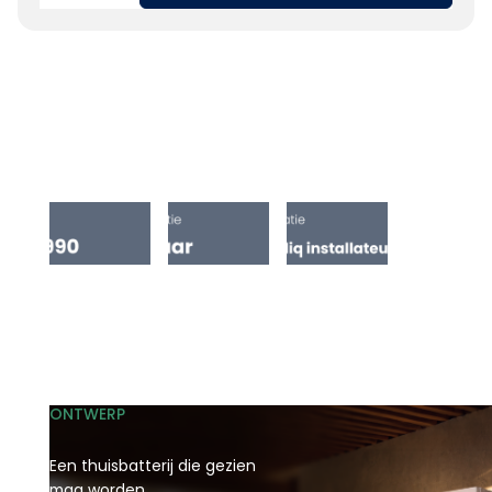
ONTWERP
Een thuisbatterij die gezien
mag worden.