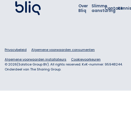
Over
Slimme
Contact
Kenni
Bliq
aansturing
Privacybeleid
Algemene voorwaarden consumenten
Algemene voorwaarden installateurs
Cookievoorkeuren
©
2026
(Solstice Group BV). All rights reserved. KvK-nummer: 95948244.
Onderdeel van The Sharing Group.