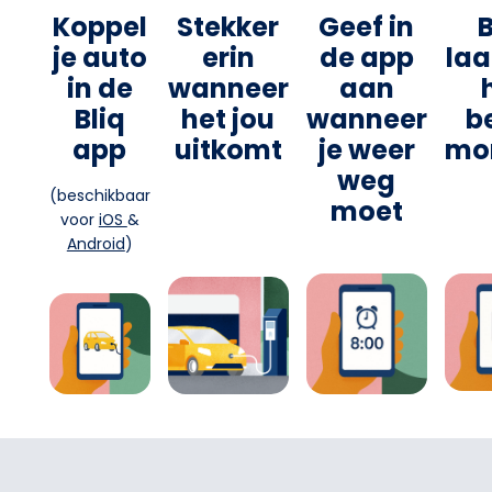
Koppel
Stekker
Geef in
B
je auto
erin
de app
laa
in de
wanneer
aan
Bliq
het jou
wanneer
b
app
uitkomt
je weer
mo
weg
(beschikbaar
moet
voor
iOS
&
Android
)
Footer