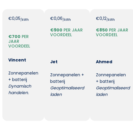
€0,05
€0,06
€0,12
/kWh
/kWh
/kWh
€900
PER JAAR
€850
PER JAAR
VOORDEEL
VOORDEEL
€700
PER
JAAR
VOORDEEL
Vincent
Jet
Ahmed
Zonnepanelen
Zonnepanelen +
Zonnepanelen
+ batterij
batterij
+ batterij
Dynamisch
Geoptimaliseerd
Geoptimaliseerd
handelen.
laden
laden