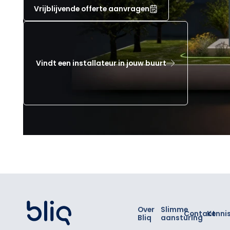
Vrijblijvende offerte aanvragen
Vindt een installateur in jouw buurt
Footer
Over
Slimme
Contact
Kenni
Bliq
aansturing