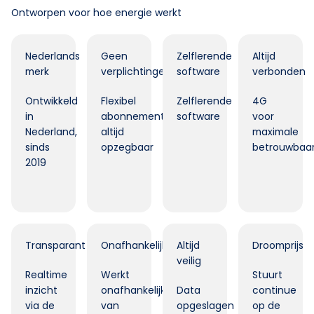
Ontworpen voor hoe energie werkt
Nederlands
Geen
Zelflerende
Altijd
merk
verplichtingen
software
verbonden
Ontwikkeld
Flexibel
Zelflerende
4G
in
abonnement,
software
voor
Nederland,
altijd
maximale
sinds
opzegbaar
betrouwbaar
2019
Transparant
Onafhankelijk
Altijd
Droomprijs
veilig
Realtime
Werkt
Stuurt
inzicht
onafhankelijk
Data
continue
via de
van
opgeslagen
op de