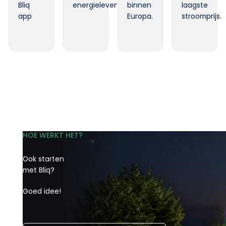
Bliq
energielevenacier
binnen
laagste
app
Europa.
stroomprijs.
HOE WERKT HET?
Ook starten
met Bliq?
Goed idee!