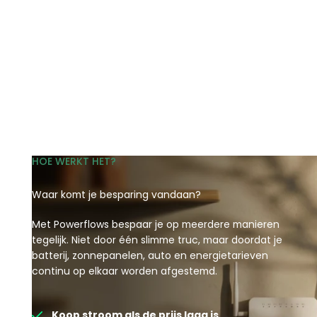
HOE WERKT HET?
Waar komt je besparing vandaan?
Met Powerflows bespaar je op meerdere manieren
tegelijk. Niet door één slimme truc, maar doordat je
batterij, zonnepanelen, auto en energietarieven
continu op elkaar worden afgestemd.
Koop stroom als de prijs laag is