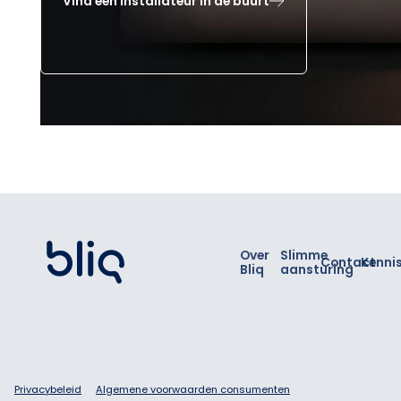
Vind een installateur in de buurt
Footer
Over
Slimme
Contact
Kenni
Bliq
aansturing
Privacybeleid
Algemene voorwaarden consumenten