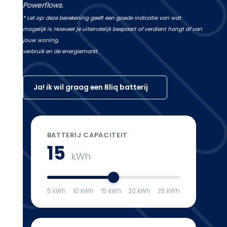
Powerflows.
* Let op: deze berekening geeft een goede indicatie van wat
mogelijk is. Hoeveel je uiteindelijk bespaart of verdient hangt af van
jouw woning,
verbruik en de energiemarkt.
Ja! ik wil graag een Bliq batterij
BATTERIJ CAPACITEIT
15
kWh
5 kWh
10 kWh
15 kWh
20 kWh
25 kWh