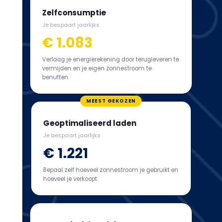
Zelfconsumptie
Je bespaart jaarlijks
€ 1.083
Verlaag je energierekening door terugleveren te
vermijden en je eigen zonnestroom te
benutten.
MEEST GEKOZEN
Geoptimaliseerd laden
Je bespaart jaarlijks
€ 1.221
Bepaal zelf hoeveel zonnestroom je gebruikt en
hoeveel je verkoopt.