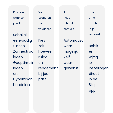
Pas aan
Van
Jij
Real-
wanneer
besparen
houdt
time
je wilt.
naar
altijd de
inzicht
verdienen
controle
in je
Schakel
voordeel
eenvoudig
Kies
Automatisch
tussen
zelf
waar
Bekijk
Zonnestroom
hoeveel
mogelijk.
en
laden,
risico
Zelf
wijzig
Geoptimaliseerd
en
waar
je
laden
rendement
gewenst.
instellingen
en
bij jou
direct
Dynamisch
past.
in de
handelen.
Bliq
app.