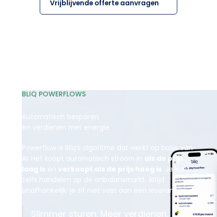
Vrijblijvende offerte aanvragen
BLIQ POWERFLOWS
Automatisch besparen
én verdienen met energie.
Powerflow is Bliq’s algoritme dat werkt op basis van
AI. Het koopt automatisch stroom in
als de prijs
laag is
en
verkoopt als de prijs hoog is
. Je kunt
zelfs handelen op de onbalansmarkt. Altijd
onafhankelijk: je zit niet vast aan een leverancier.
Slimmer sturen. Meer verdienen.