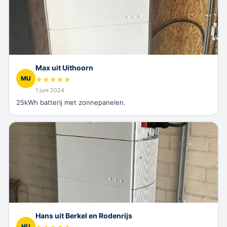
Max uit Uithoorn
MU
★
★
★
★
★
1 juni 2024
25kWh batterij met zonnepanelen.
Hans uit Berkel en Rodenrijs
HU