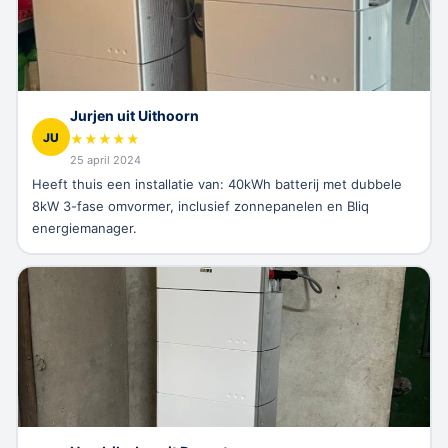
Jurjen uit Uithoorn
JU
★
★
★
★
★
25 april 2024
Heeft thuis een installatie van: 40kWh batterij met dubbele
8kW 3-fase omvormer, inclusief zonnepanelen en Bliq
energiemanager.