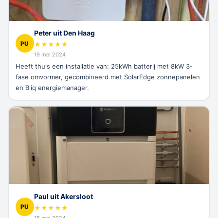
Peter uit Den Haag
PU
★
★
★
★
★
19 mei 2024
Heeft thuis een installatie van: 25kWh batterij met 8kW 3-
fase omvormer, gecombineerd met SolarEdge zonnepanelen
en Bliq energiemanager.
Paul uit Akersloot
PU
★
★
★
★
★
18 mei 2024