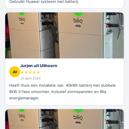
Gebruikt Huawei systeem met batterij.
Jurjen uit Uithoorn
JU
★
★
★
★
★
25 april 2024
Heeft thuis een installatie van: 40kWh batterij met dubbele
8kW 3-fase omvormer, inclusief zonnepanelen en Bliq
energiemanager.