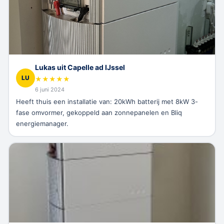
Lukas uit Capelle ad IJssel
LU
★
★
★
★
★
6 juni 2024
Heeft thuis een installatie van: 20kWh batterij met 8kW 3-
fase omvormer, gekoppeld aan zonnepanelen en Bliq
energiemanager.