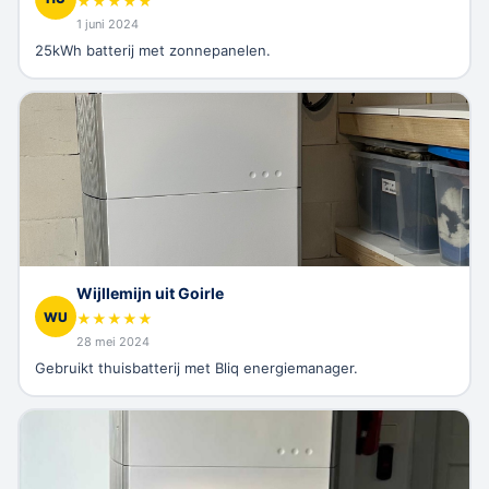
★
★
★
★
★
1 juni 2024
25kWh batterij met zonnepanelen.
Wijllemijn uit Goirle
WU
★
★
★
★
★
28 mei 2024
Gebruikt thuisbatterij met Bliq energiemanager.