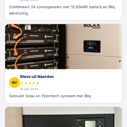
Combineert 24 zonnepanelen met 10,65kWh batterij en Bliq
aansturing.
Steve uit Naarden
SU
★
★
★
★
★
18 mei 2024
Gebruikt Solax en Pylontech systeem met Bliq.