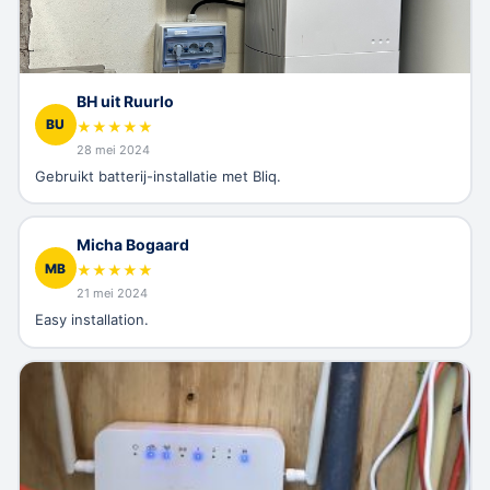
BH uit Ruurlo
BU
★
★
★
★
★
28 mei 2024
Gebruikt batterij-installatie met Bliq.
Micha Bogaard
MB
★
★
★
★
★
21 mei 2024
Easy installation.