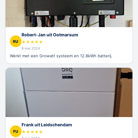
Robert-Jan uit Ootmarsum
RU
★
★
★
★
★
8 mei 2024
Werkt met een Growatt systeem en 12.8kWh batterij.
Frank uit Leidschendam
FU
★
★
★
★
★