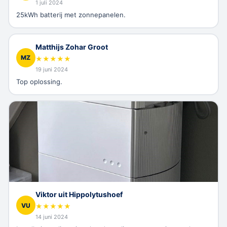
1 juli 2024
25kWh batterij met zonnepanelen.
Matthijs Zohar Groot
MZ
★
★
★
★
★
19 juni 2024
Top oplossing.
Viktor uit Hippolytushoef
VU
★
★
★
★
★
14 juni 2024