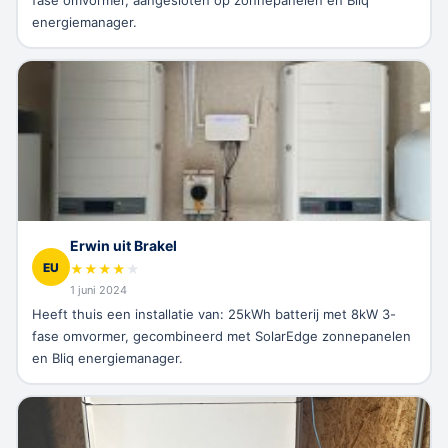
fase omvormer, aangesloten op zonnepanelen en Bliq
energiemanager.
Erwin uit Brakel
EU
★
★
★
★
★
1 juni 2024
Heeft thuis een installatie van: 25kWh batterij met 8kW 3-
fase omvormer, gecombineerd met SolarEdge zonnepanelen
en Bliq energiemanager.