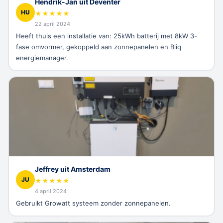
Hendrik-Jan uit Deventer
HU
★
★
★
★
★
22 april 2024
Heeft thuis een installatie van: 25kWh batterij met 8kW 3-
fase omvormer, gekoppeld aan zonnepanelen en Bliq
energiemanager.
Jeffrey uit Amsterdam
JU
★
★
★
★
★
4 april 2024
Gebruikt Growatt systeem zonder zonnepanelen.