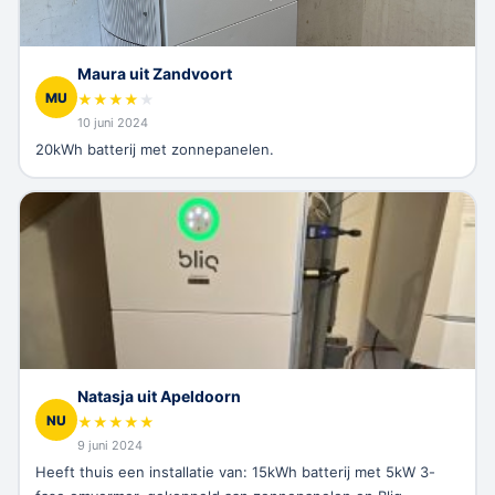
Maura uit Zandvoort
MU
★
★
★
★
★
10 juni 2024
20kWh batterij met zonnepanelen.
Natasja uit Apeldoorn
NU
★
★
★
★
★
9 juni 2024
Heeft thuis een installatie van: 15kWh batterij met 5kW 3-