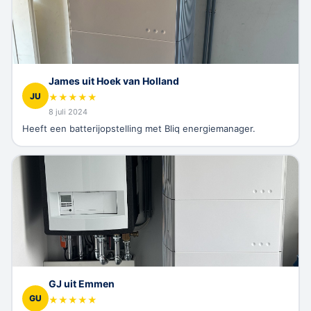
James uit Hoek van Holland
JU
★
★
★
★
★
8 juli 2024
Heeft een batterijopstelling met Bliq energiemanager.
GJ uit Emmen
GU
★
★
★
★
★