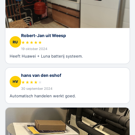
Robert-Jan uit Weesp
RU
★
★
★
★
★
19 oktober 2024
Heeft Huawei + Luna batterij systeem.
hans van den eshof
HV
★
★
★
★
★
30 september 2024
Automatisch handelen werkt goed.