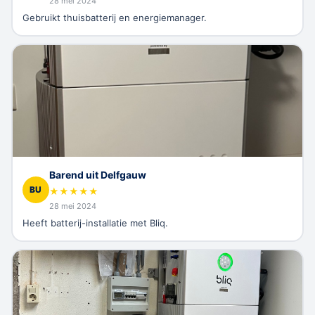
28 mei 2024
Gebruikt thuisbatterij en energiemanager.
Barend uit Delfgauw
BU
★
★
★
★
★
28 mei 2024
Heeft batterij-installatie met Bliq.