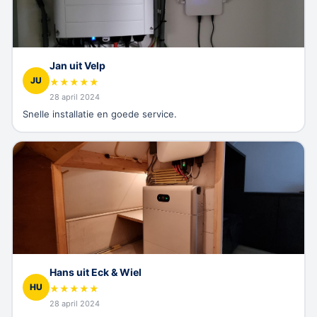
Jan uit Velp
JU
★
★
★
★
★
28 april 2024
Snelle installatie en goede service.
Hans uit Eck & Wiel
HU
★
★
★
★
★
28 april 2024