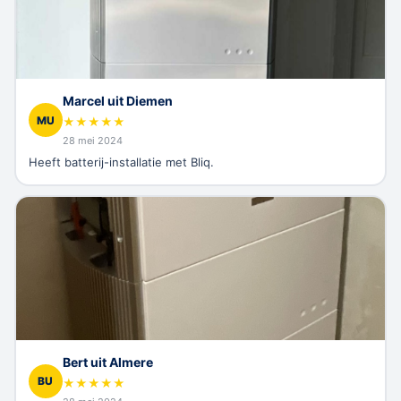
Marcel uit Diemen
MU
★
★
★
★
★
28 mei 2024
Heeft batterij-installatie met Bliq.
Bert uit Almere
BU
★
★
★
★
★