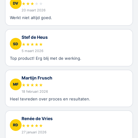
DV
★
★
★
★
★
20 maart 2026
Werkt niet altijd goed.
Stef de Heus
SD
★
★
★
★
★
5 maart 2026
Top product! Erg blij met de werking.
Martijn Frusch
MF
★
★
★
★
★
18 februari 2026
Heel tevreden over proces en resultaten.
Renée de Vries
RD
★
★
★
★
★
27 januari 2026