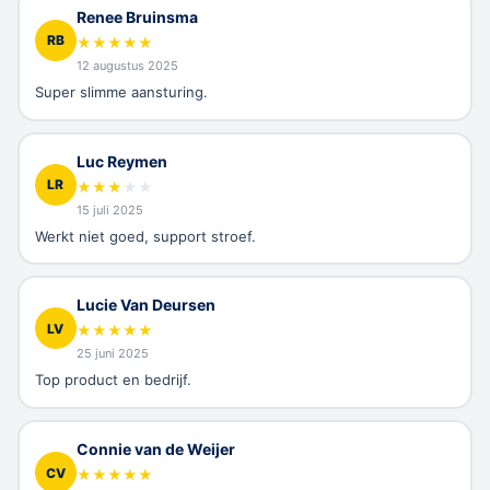
Renee Bruinsma
RB
★
★
★
★
★
12 augustus 2025
Super slimme aansturing.
Luc Reymen
LR
★
★
★
★
★
15 juli 2025
Werkt niet goed, support stroef.
Lucie Van Deursen
LV
★
★
★
★
★
25 juni 2025
Top product en bedrijf.
Connie van de Weijer
CV
★
★
★
★
★