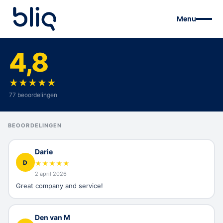
Menu
4,8
★
★
★
★
★
77 beoordelingen
BEOORDELINGEN
Darie
D
★
★
★
★
★
2 april 2026
Great company and service!
Den van M