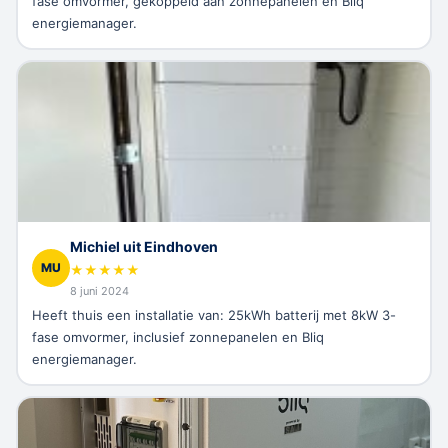
fase omvormer, gekoppeld aan zonnepanelen en Bliq
energiemanager.
Michiel uit Eindhoven
MU
★
★
★
★
★
8 juni 2024
Heeft thuis een installatie van: 25kWh batterij met 8kW 3-
fase omvormer, inclusief zonnepanelen en Bliq
energiemanager.