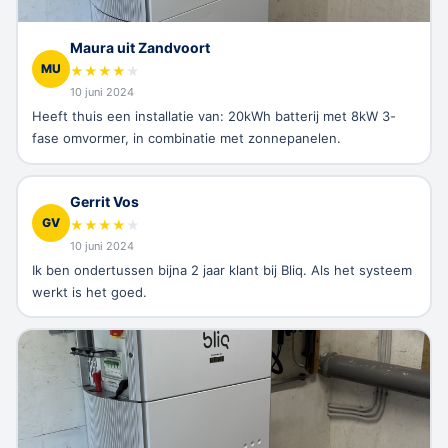
Maura uit Zandvoort
MU
★
★
★
★
★
10 juni 2024
Heeft thuis een installatie van: 20kWh batterij met 8kW 3-
fase omvormer, in combinatie met zonnepanelen.
Gerrit Vos
GV
★
★
★
★
★
10 juni 2024
Ik ben ondertussen bijna 2 jaar klant bij Bliq. Als het systeem
werkt is het goed.