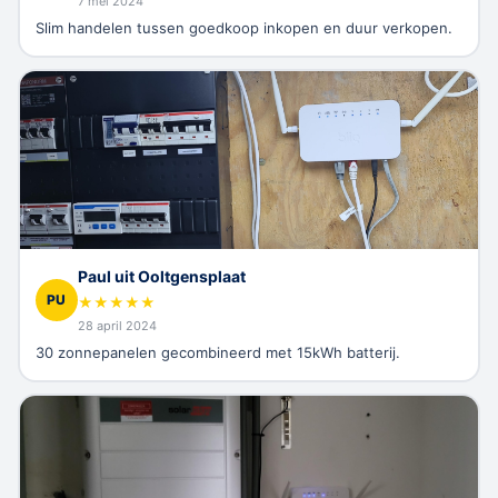
7 mei 2024
Slim handelen tussen goedkoop inkopen en duur verkopen.
Paul uit Ooltgensplaat
PU
★
★
★
★
★
28 april 2024
30 zonnepanelen gecombineerd met 15kWh batterij.