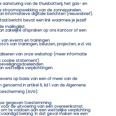
me aansturing van de thuisbatterij, het gas- en
de stroomopwekking van de zonnepanelen.
n informatieve digitale berichten (nieuwsbrief).
itaal bericht bevat een link waarmee je jezelf
 mailinglijst.
an zakelijke afspraken op ons kantoor of een
 van events en trainingen.
to’s van trainingen, beurzen, projecten, e.d. via
aliseren van onze webshop (meer informatie
ns cookie statement).
beveiligingsdoeleinden.
 wettelijke verplichtingen.
gevens op basis van een of meer van de
 genoemd in artikel 6, lid 1 van de Algemene
bescherming (AVG):
jouw gegeven toestemming.
 is voor de uitvoering van een overeenkomst.
is om te voldoen aan een wettelijke verplichting.
tvaardigd belang. In dat geval maken we een