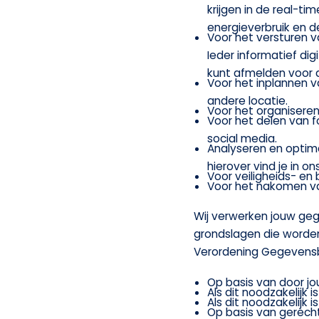
krijgen in de real-ti
energieverbruik en 
Voor het versturen va
Ieder informatief dig
kunt afmelden voor de
Voor het inplannen v
andere locatie.
Voor het organiseren
Voor het delen van fo
social media.
Analyseren en optim
hierover vind je in o
Voor veiligheids- en 
Voor het nakomen van
Wij verwerken jouw ge
grondslagen die worden
Verordening Gegevens
Op basis van door 
Als dit noodzakelijk
Als dit noodzakelijk 
Op basis van gerech