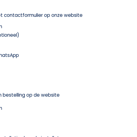
het contactformulier op onze website
m
tioneel)
WhatsApp
n bestelling op de website
m