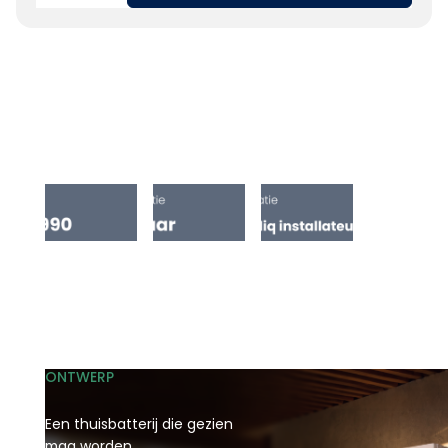
ONTWERP
Een thuisbatterij die gezien
mag worden.