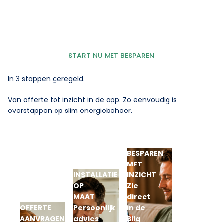
START NU MET BESPAREN
In 3 stappen geregeld.
Van offerte tot inzicht in de app. Zo eenvoudig is
overstappen op slim energiebeheer.
BESPAREN
MET
INSTALLATIE
INZICHT
OP
Zie
MAAT
direct
OFFERTE
Persoonlijk
in de
AANVRAGEN
advies
Bliq