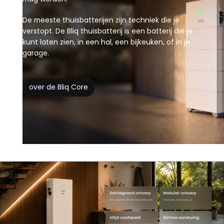
De meeste thuisbatterijen zijn techniek die je
verstopt. De Bliq thuisbatterij is een batterij die je
kunt laten zien, in een hal, een bijkeuken, of in je
garage.
Lees meer
over de Bliq Core