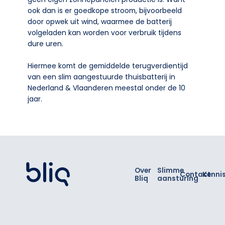
ook dan is er goedkope stroom, bijvoorbeeld
door opwek uit wind, waarmee de batterij
volgeladen kan worden voor verbruik tijdens
dure uren.
Hiermee komt de gemiddelde terugverdientijd
van een slim aangestuurde thuisbatterij in
Nederland & Vlaanderen meestal onder de 10
jaar.
Footer
Over
Slimme
Contact
Kenni
Bliq
aansturing