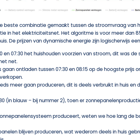
me de beste combinatie gemaakt tussen de stroomvraag van 
tie in het elektriciteitsnet. Het algoritme is voor meer dan
is. De prijzen van dynamische energie zijn logischerwijs e
:00 en 07:30 het huishouden voorzien van stroom, dit was de
et net.
) is gaan ontladen tussen 07:30 en 08:15 op de hoogste prij
 verkopen.
eds meer gaan produceren, dit is deels verbruikt in huis en 
2:30 (in blauw – bij nummer 2), toen er zonnepanelenproducti
zonnepanelensysteem produceert, weten we hoe lang de bat
nepanelen blijven produceren, wat wederom deels in huis geb
js.