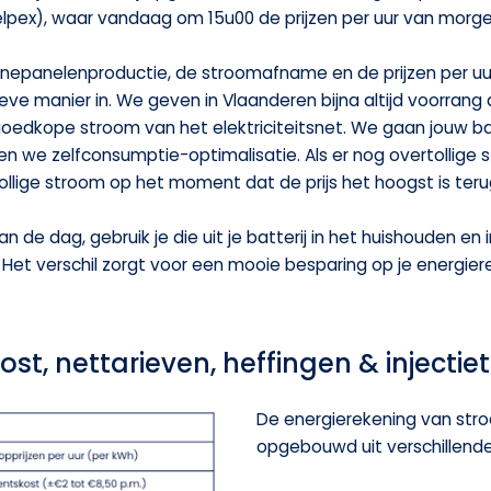
lpex), waar vandaag om 15u00 de prijzen per uur van morge
nnepanelenproductie, de stroomafname en de prijzen per uur
tieve manier in. We geven in Vlaanderen bijna altijd voorra
edkope stroom van het elektriciteitsnet. We gaan jouw ba
en we zelfconsumptie-optimalisatie. Als er nog overtollige 
lige stroom op het moment dat de prijs het hoogst is terug
 de dag, gebruik je die uit je batterij in het huishouden en
 Het verschil zorgt voor een mooie besparing op je energier
st, nettarieven, heffingen & injectie
De energierekening van stro
opgebouwd uit verschillen