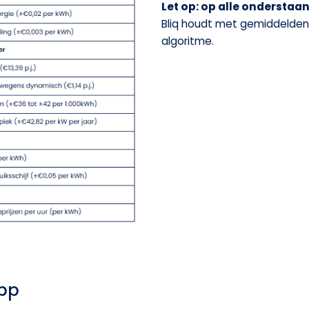
Let op: op alle onderstaa
Bliq houdt met gemiddelden 
algoritme.
app