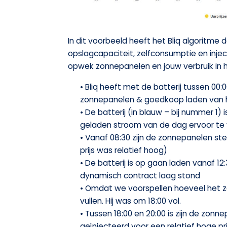
In dit voorbeeld heeft het Bliq algorit
opslagcapaciteit, zelfconsumptie en injec
opwek zonnepanelen en jouw verbruik in hu
• Bliq heeft met de batterij tussen 00
zonnepanelen & goedkoop laden van h
• De batterij (in blauw – bij nummer 1
geladen stroom van de dag ervoor te
• Vanaf 08:30 zijn de zonnepanelen ste
prijs was relatief hoog)
• De batterij is op gaan laden vanaf 1
dynamisch contract laag stond
• Omdat we voorspellen hoeveel het 
vullen. Hij was om 18:00 vol.
• Tussen 18:00 en 20:00 is zijn de zon
geïnjecteerd voor een relatief hoge pri