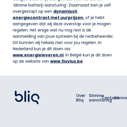
‘slimme batterij-aansturing’. Daarnaast ben je zelf
overgestapt op een
dynamisch
energiecontract met uurprijzen,
of je hebt
aangegeven dat wij deze overstap voor je mogen
regelen. Het enige wat nu nog rest is de
aanmelding van jouw systeem bij de netbeheerder.
Dit kunnen wij helaas niet voor jou regelen. In
Nederland kun je dit doen via:
www.energieleveren.nl
. In België kun je dit doen
op de website van
www.fluvius.be
.
Footer
Over
Slimme
Contact
Kenni
Bliq
aansturing