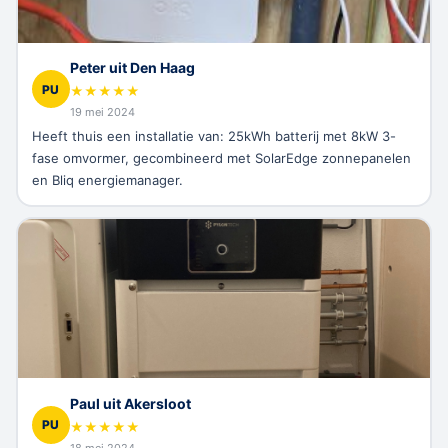
Peter uit Den Haag
PU
★
★
★
★
★
19 mei 2024
Heeft thuis een installatie van: 25kWh batterij met 8kW 3-
fase omvormer, gecombineerd met SolarEdge zonnepanelen
en Bliq energiemanager.
Paul uit Akersloot
PU
★
★
★
★
★
18 mei 2024