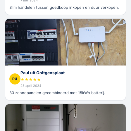
7 mei 2024
Slim handelen tussen goedkoop inkopen en duur verkopen.
Paul uit Ooltgensplaat
PU
★
★
★
★
★
28 april 2024
30 zonnepanelen gecombineerd met 15kWh batterij.