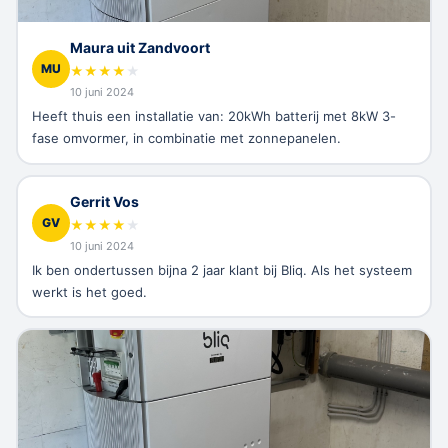
Maura uit Zandvoort
MU
★
★
★
★
★
10 juni 2024
Heeft thuis een installatie van: 20kWh batterij met 8kW 3-
fase omvormer, in combinatie met zonnepanelen.
Gerrit Vos
GV
★
★
★
★
★
10 juni 2024
Ik ben ondertussen bijna 2 jaar klant bij Bliq. Als het systeem
werkt is het goed.