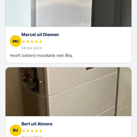
Marcel uit Diemen
MU
★
★
★
★
★
28 mei 2024
Heeft batterij-installatie met Bliq.
Bert uit Almere
BU
★
★
★
★
★