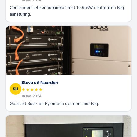
Combineert 24 zonnepanelen met 10,65kWh batterij en Bliq
aansturing.
Steve uit Naarden
SU
★
★
★
★
★
18 mei 2024
Gebruikt Solax en Pylontech systeem met Bliq.