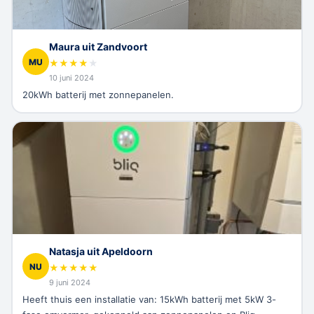
Maura uit Zandvoort
MU
★
★
★
★
★
10 juni 2024
20kWh batterij met zonnepanelen.
Natasja uit Apeldoorn
NU
★
★
★
★
★
9 juni 2024
Heeft thuis een installatie van: 15kWh batterij met 5kW 3-