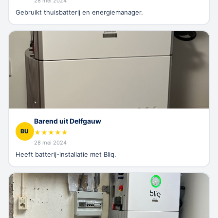
28 mei 2024
Gebruikt thuisbatterij en energiemanager.
Barend uit Delfgauw
BU
★
★
★
★
★
28 mei 2024
Heeft batterij-installatie met Bliq.