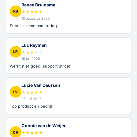
Renee Bruinsma
RB
★
★
★
★
★
12 augustus 2025
Super slimme aansturing.
Luc Reymen
LR
★
★
★
★
★
15 juli 2025
Werkt niet goed, support stroef.
Lucie Van Deursen
LV
★
★
★
★
★
25 juni 2025
Top product en bedrijf.
Connie van de Weijer
CV
★
★
★
★
★