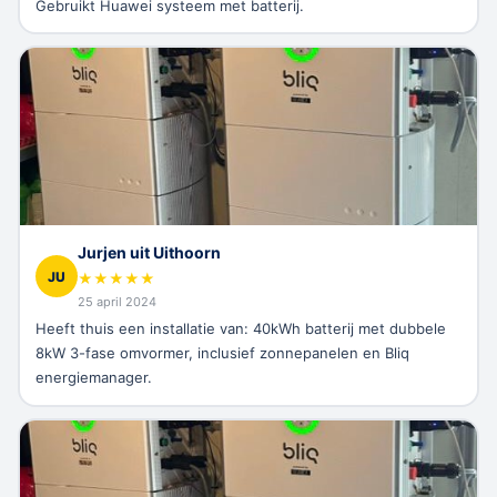
Gebruikt Huawei systeem met batterij.
Jurjen uit Uithoorn
JU
★
★
★
★
★
25 april 2024
Heeft thuis een installatie van: 40kWh batterij met dubbele
8kW 3-fase omvormer, inclusief zonnepanelen en Bliq
energiemanager.