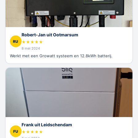
Robert-Jan uit Ootmarsum
RU
★
★
★
★
★
8 mei 2024
Werkt met een Growatt systeem en 12.8kWh batterij.
Frank uit Leidschendam
FU
★
★
★
★
★