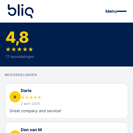
Menu
4,8
★
★
★
★
★
77 beoordelingen
BEOORDELINGEN
Darie
D
★
★
★
★
★
2 april 2026
Great company and service!
Den van M