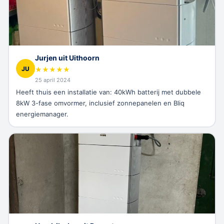
Jurjen uit Uithoorn
JU
★
★
★
★
★
25 april 2024
Heeft thuis een installatie van: 40kWh batterij met dubbele
8kW 3-fase omvormer, inclusief zonnepanelen en Bliq
energiemanager.