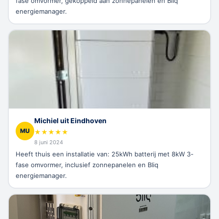
fase omvormer, gekoppeld aan zonnepanelen en Bliq
energiemanager.
Michiel uit Eindhoven
MU
★
★
★
★
★
8 juni 2024
Heeft thuis een installatie van: 25kWh batterij met 8kW 3-
fase omvormer, inclusief zonnepanelen en Bliq
energiemanager.