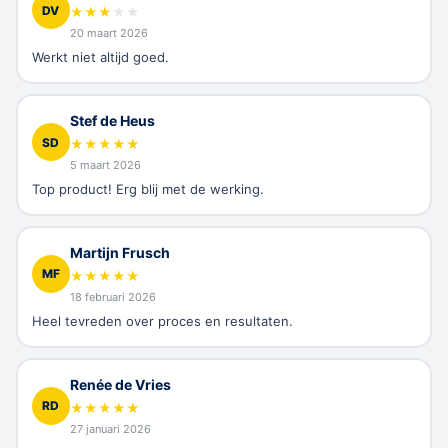
DV
★
★
★
★
★
20 maart 2026
Werkt niet altijd goed.
Stef de Heus
SD
★
★
★
★
★
5 maart 2026
Top product! Erg blij met de werking.
Martijn Frusch
MF
★
★
★
★
★
18 februari 2026
Heel tevreden over proces en resultaten.
Renée de Vries
RD
★
★
★
★
★
27 januari 2026