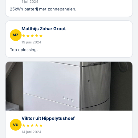
1 juli 2024
25kWh batterij met zonnepanelen.
Matthijs Zohar Groot
MZ
★
★
★
★
★
19 juni 2024
Top oplossing.
Viktor uit Hippolytushoef
VU
★
★
★
★
★
14 juni 2024