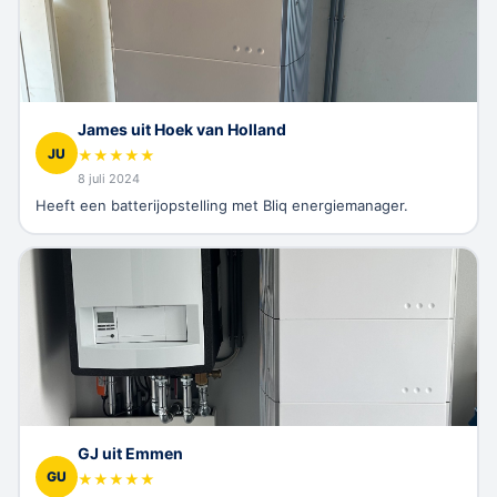
James uit Hoek van Holland
JU
★
★
★
★
★
8 juli 2024
Heeft een batterijopstelling met Bliq energiemanager.
GJ uit Emmen
GU
★
★
★
★
★