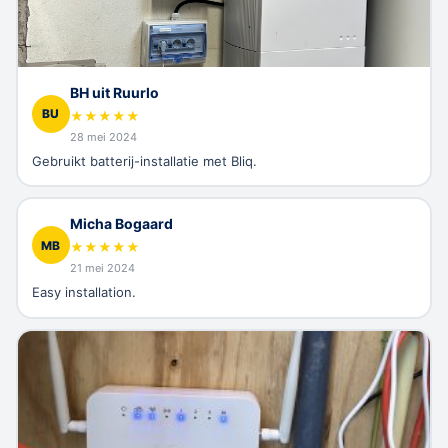
BH uit Ruurlo
BU
★
★
★
★
★
28 mei 2024
Gebruikt batterij-installatie met Bliq.
Micha Bogaard
MB
★
★
★
★
★
21 mei 2024
Easy installation.