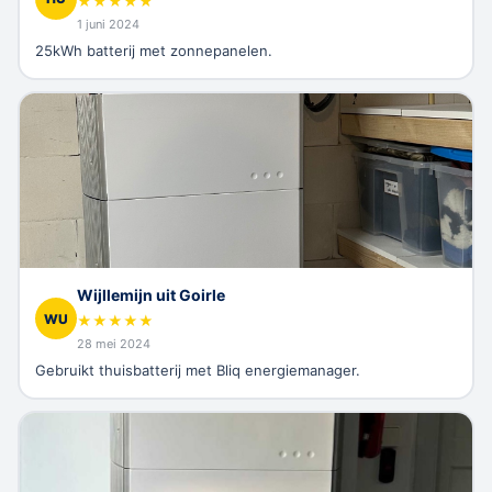
★
★
★
★
★
1 juni 2024
25kWh batterij met zonnepanelen.
Wijllemijn uit Goirle
WU
★
★
★
★
★
28 mei 2024
Gebruikt thuisbatterij met Bliq energiemanager.