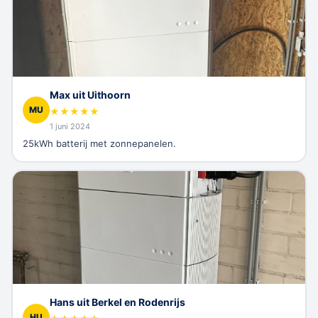
Max uit Uithoorn
MU
★
★
★
★
★
1 juni 2024
25kWh batterij met zonnepanelen.
Hans uit Berkel en Rodenrijs
HU