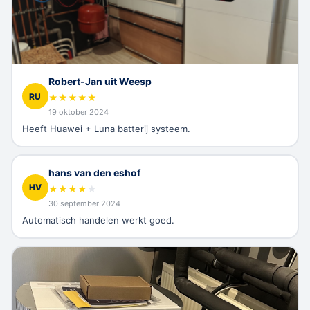
Robert-Jan uit Weesp
RU
★
★
★
★
★
19 oktober 2024
Heeft Huawei + Luna batterij systeem.
hans van den eshof
HV
★
★
★
★
★
30 september 2024
Automatisch handelen werkt goed.