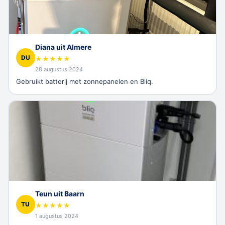
Diana uit Almere
DU
★
★
★
★
★
28 augustus 2024
Gebruikt batterij met zonnepanelen en Bliq.
Teun uit Baarn
TU
★
★
★
★
★
1 augustus 2024