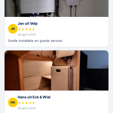
Jan uit Velp
JU
★
★
★
★
★
28 april 2024
Snelle installatie en goede service.
Hans uit Eck & Wiel
HU
★
★
★
★
★
28 april 2024