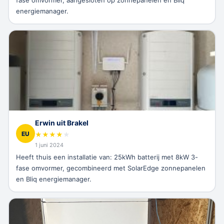
fase omvormer, aangesloten op zonnepanelen en Bliq
energiemanager.
Erwin uit Brakel
EU
★
★
★
★
★
1 juni 2024
Heeft thuis een installatie van: 25kWh batterij met 8kW 3-
fase omvormer, gecombineerd met SolarEdge zonnepanelen
en Bliq energiemanager.