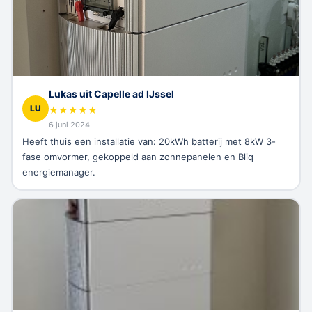
Lukas uit Capelle ad IJssel
LU
★
★
★
★
★
6 juni 2024
Heeft thuis een installatie van: 20kWh batterij met 8kW 3-
fase omvormer, gekoppeld aan zonnepanelen en Bliq
energiemanager.