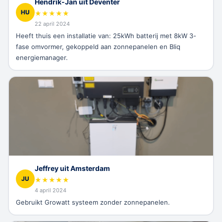
Hendrik-Jan uit Deventer
HU
★
★
★
★
★
22 april 2024
Heeft thuis een installatie van: 25kWh batterij met 8kW 3-
fase omvormer, gekoppeld aan zonnepanelen en Bliq
energiemanager.
Jeffrey uit Amsterdam
JU
★
★
★
★
★
4 april 2024
Gebruikt Growatt systeem zonder zonnepanelen.