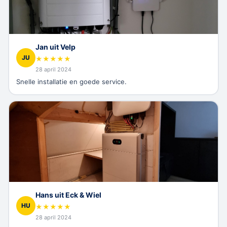
Jan uit Velp
JU
★
★
★
★
★
28 april 2024
Snelle installatie en goede service.
Hans uit Eck & Wiel
HU
★
★
★
★
★
28 april 2024