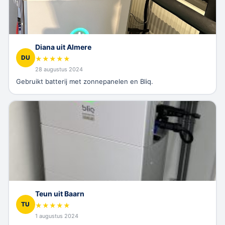
Diana uit Almere
DU
★
★
★
★
★
28 augustus 2024
Gebruikt batterij met zonnepanelen en Bliq.
Teun uit Baarn
TU
★
★
★
★
★
1 augustus 2024