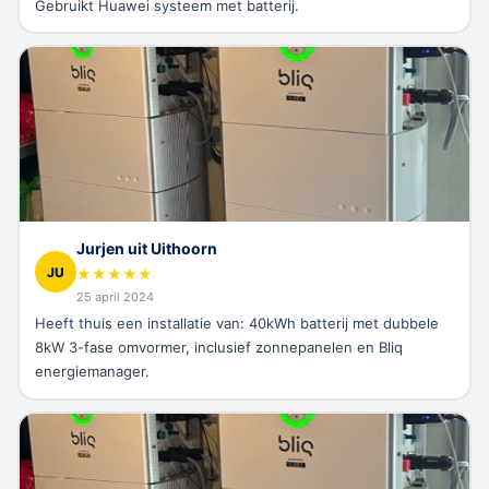
Gebruikt Huawei systeem met batterij.
Jurjen uit Uithoorn
JU
★
★
★
★
★
25 april 2024
Heeft thuis een installatie van: 40kWh batterij met dubbele
8kW 3-fase omvormer, inclusief zonnepanelen en Bliq
energiemanager.