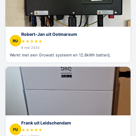
Robert-Jan uit Ootmarsum
RU
★
★
★
★
★
8 mei 2024
Werkt met een Growatt systeem en 12.8kWh batterij.
Frank uit Leidschendam
FU
★
★
★
★
★