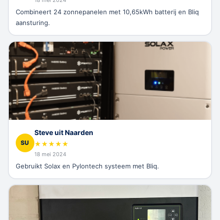
Combineert 24 zonnepanelen met 10,65kWh batterij en Bliq
aansturing.
Steve uit Naarden
SU
★
★
★
★
★
18 mei 2024
Gebruikt Solax en Pylontech systeem met Bliq.