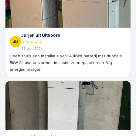
Jurjen uit Uithoorn
JU
★
★
★
★
★
25 april 2024
Heeft thuis een installatie van: 40kWh batterij met dubbele
8kW 3-fase omvormer, inclusief zonnepanelen en Bliq
energiemanager.