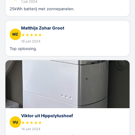
1 juli 2024
25kWh batterij met zonnepanelen.
Matthijs Zohar Groot
MZ
★
★
★
★
★
19 juni 2024
Top oplossing.
Viktor uit Hippolytushoef
VU
★
★
★
★
★
14 juni 2024