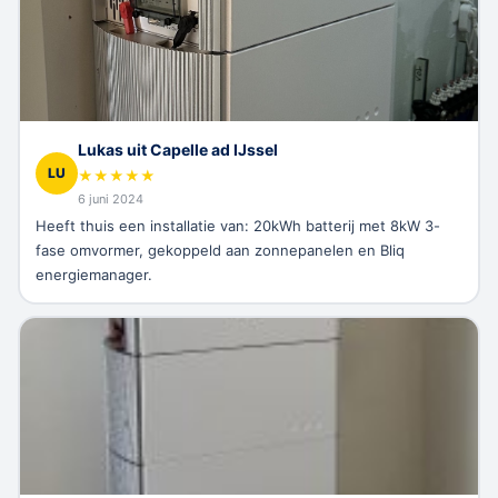
Lukas uit Capelle ad IJssel
LU
★
★
★
★
★
6 juni 2024
Heeft thuis een installatie van: 20kWh batterij met 8kW 3-
fase omvormer, gekoppeld aan zonnepanelen en Bliq
energiemanager.