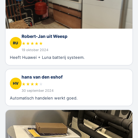
Robert-Jan uit Weesp
RU
★
★
★
★
★
19 oktober 2024
Heeft Huawei + Luna batterij systeem.
hans van den eshof
HV
★
★
★
★
★
30 september 2024
Automatisch handelen werkt goed.