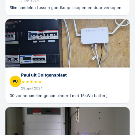
7 mei 2024
Slim handelen tussen goedkoop inkopen en duur verkopen.
Paul uit Ooltgensplaat
PU
★
★
★
★
★
28 april 2024
30 zonnepanelen gecombineerd met 15kWh batterij.