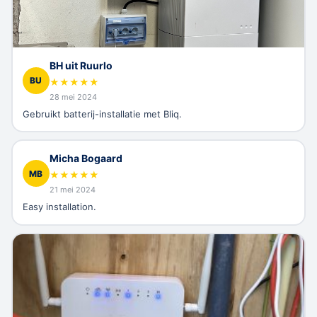
BH uit Ruurlo
BU
★
★
★
★
★
28 mei 2024
Gebruikt batterij-installatie met Bliq.
Micha Bogaard
MB
★
★
★
★
★
21 mei 2024
Easy installation.