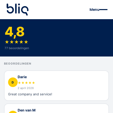
Menu
4,8
★
★
★
★
★
77 beoordelingen
BEOORDELINGEN
Darie
D
★
★
★
★
★
2 april 2026
Great company and service!
Den van M