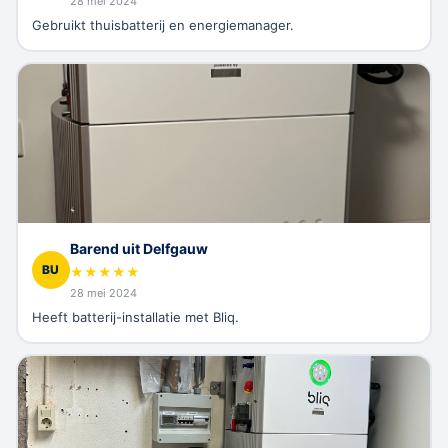
28 mei 2024
Gebruikt thuisbatterij en energiemanager.
Barend uit Delfgauw
BU
★
★
★
★
★
28 mei 2024
Heeft batterij-installatie met Bliq.