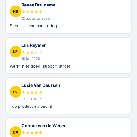
Renee Bruinsma
RB
★
★
★
★
★
12 augustus 2025
Super slimme aansturing.
Luc Reymen
LR
★
★
★
★
★
15 juli 2025
Werkt niet goed, support stroef.
Lucie Van Deursen
LV
★
★
★
★
★
25 juni 2025
Top product en bedrijf.
Connie van de Weijer
CV
★
★
★
★
★