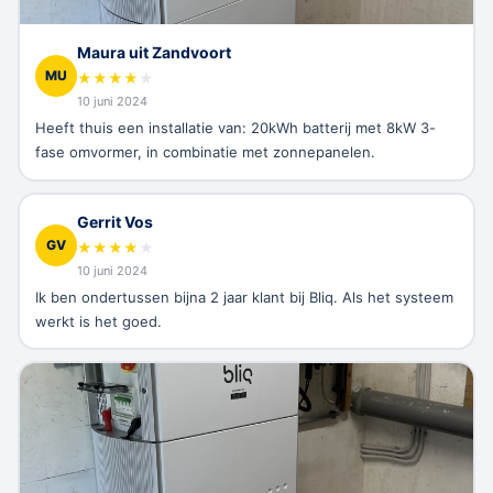
Maura uit Zandvoort
MU
★
★
★
★
★
10 juni 2024
Heeft thuis een installatie van: 20kWh batterij met 8kW 3-
fase omvormer, in combinatie met zonnepanelen.
Gerrit Vos
GV
★
★
★
★
★
10 juni 2024
Ik ben ondertussen bijna 2 jaar klant bij Bliq. Als het systeem
werkt is het goed.