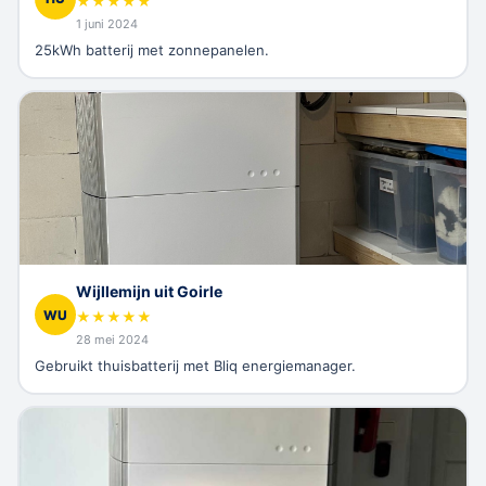
★
★
★
★
★
1 juni 2024
25kWh batterij met zonnepanelen.
Wijllemijn uit Goirle
WU
★
★
★
★
★
28 mei 2024
Gebruikt thuisbatterij met Bliq energiemanager.