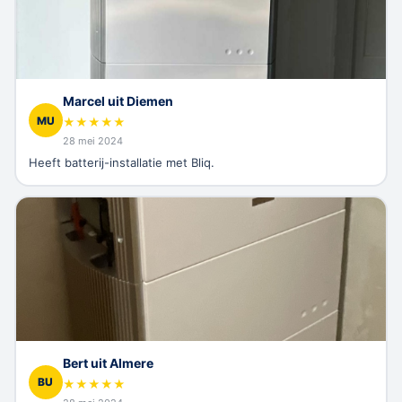
Marcel uit Diemen
MU
★
★
★
★
★
28 mei 2024
Heeft batterij-installatie met Bliq.
Bert uit Almere
BU
★
★
★
★
★