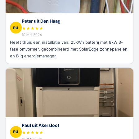
Peter uit Den Haag
PU
★
★
★
★
★
19 mei 2024
Heeft thuis een installatie van: 25kWh batterij met 8kW 3-
fase omvormer, gecombineerd met SolarEdge zonnepanelen
en Bliq energiemanager.
Paul uit Akersloot
PU
★
★
★
★
★
18 mei 2024