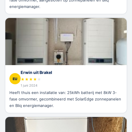
fase omvormer, aangesloten op zonnepanelen en Bliq
energiemanager.
Erwin uit Brakel
EU
★
★
★
★
★
1 juni 2024
Heeft thuis een installatie van: 25kWh batterij met 8kW 3-
fase omvormer, gecombineerd met SolarEdge zonnepanelen
en Bliq energiemanager.