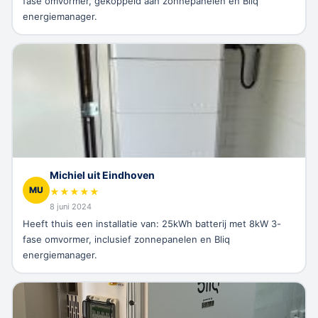
fase omvormer, gekoppeld aan zonnepanelen en Bliq
energiemanager.
Michiel uit Eindhoven
MU
★
★
★
★
★
8 juni 2024
Heeft thuis een installatie van: 25kWh batterij met 8kW 3-
fase omvormer, inclusief zonnepanelen en Bliq
energiemanager.