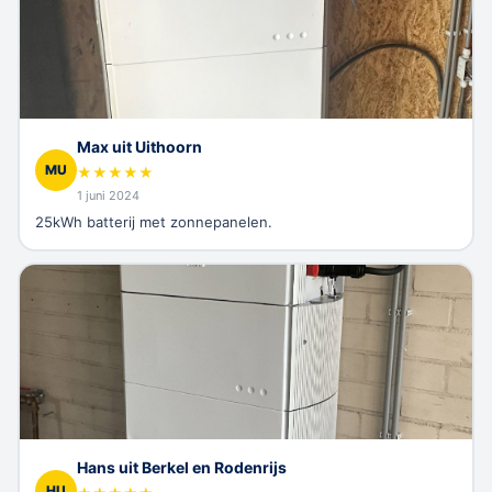
Max uit Uithoorn
MU
★
★
★
★
★
1 juni 2024
25kWh batterij met zonnepanelen.
Hans uit Berkel en Rodenrijs
HU