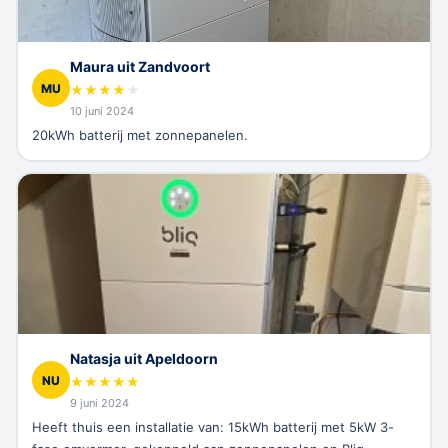
Maura uit Zandvoort
MU
★
★
★
★
★
10 juni 2024
20kWh batterij met zonnepanelen.
Natasja uit Apeldoorn
NU
★
★
★
★
★
9 juni 2024
Heeft thuis een installatie van: 15kWh batterij met 5kW 3-