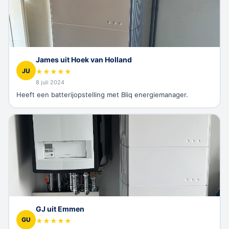
James uit Hoek van Holland
JU
★
★
★
★
★
8 juli 2024
Heeft een batterijopstelling met Bliq energiemanager.
GJ uit Emmen
GU
★
★
★
★
★