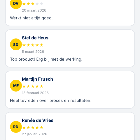
DV
★
★
★
★
★
20 maart 2026
Werkt niet altijd goed.
Stef de Heus
SD
★
★
★
★
★
5 maart 2026
Top product! Erg blij met de werking.
Martijn Frusch
MF
★
★
★
★
★
18 februari 2026
Heel tevreden over proces en resultaten.
Renée de Vries
RD
★
★
★
★
★
27 januari 2026