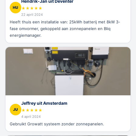
Hendrik-Jan uit Deventer
HU
★
★
★
★
★
22 april 2024
Heeft thuis een installatie van: 25kWh batterij met 8kW 3-
fase omvormer, gekoppeld aan zonnepanelen en Bliq
energiemanager.
Jeffrey uit Amsterdam
JU
★
★
★
★
★
4 april 2024
Gebruikt Growatt systeem zonder zonnepanelen.