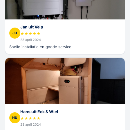
Jan uit Velp
JU
★
★
★
★
★
28 april 2024
Snelle installatie en goede service.
Hans uit Eck & Wiel
HU
★
★
★
★
★
28 april 2024