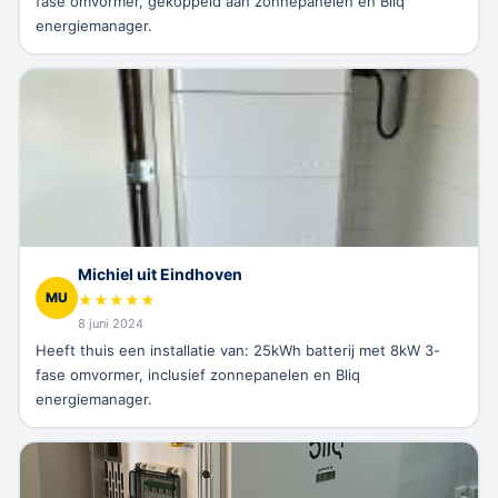
fase omvormer, gekoppeld aan zonnepanelen en Bliq
energiemanager.
Michiel uit Eindhoven
MU
★
★
★
★
★
8 juni 2024
Heeft thuis een installatie van: 25kWh batterij met 8kW 3-
fase omvormer, inclusief zonnepanelen en Bliq
energiemanager.