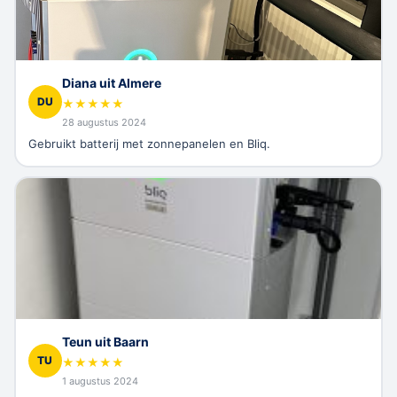
Diana uit Almere
DU
★
★
★
★
★
28 augustus 2024
Gebruikt batterij met zonnepanelen en Bliq.
Teun uit Baarn
TU
★
★
★
★
★
1 augustus 2024