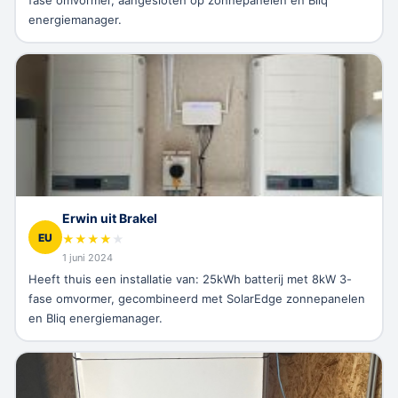
fase omvormer, aangesloten op zonnepanelen en Bliq
energiemanager.
Erwin uit Brakel
EU
★
★
★
★
★
1 juni 2024
Heeft thuis een installatie van: 25kWh batterij met 8kW 3-
fase omvormer, gecombineerd met SolarEdge zonnepanelen
en Bliq energiemanager.