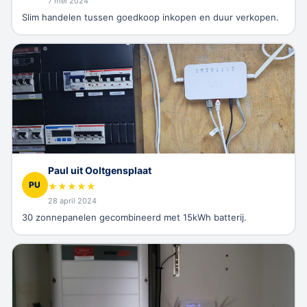
7 mei 2024
Slim handelen tussen goedkoop inkopen en duur verkopen.
Paul uit Ooltgensplaat
PU
★
★
★
★
★
28 april 2024
30 zonnepanelen gecombineerd met 15kWh batterij.