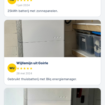
★
★
★
★
★
1 juni 2024
25kWh batterij met zonnepanelen.
Wijllemijn uit Goirle
WU
★
★
★
★
★
28 mei 2024
Gebruikt thuisbatterij met Bliq energiemanager.