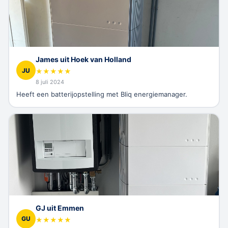
James uit Hoek van Holland
JU
★
★
★
★
★
8 juli 2024
Heeft een batterijopstelling met Bliq energiemanager.
GJ uit Emmen
GU
★
★
★
★
★