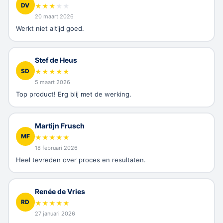
DV
★
★
★
★
★
20 maart 2026
Werkt niet altijd goed.
Stef de Heus
SD
★
★
★
★
★
5 maart 2026
Top product! Erg blij met de werking.
Martijn Frusch
MF
★
★
★
★
★
18 februari 2026
Heel tevreden over proces en resultaten.
Renée de Vries
RD
★
★
★
★
★
27 januari 2026