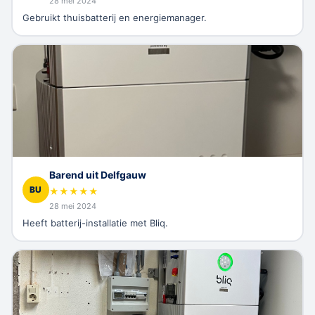
28 mei 2024
Gebruikt thuisbatterij en energiemanager.
Barend uit Delfgauw
BU
★
★
★
★
★
28 mei 2024
Heeft batterij-installatie met Bliq.