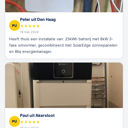
Peter uit Den Haag
PU
★
★
★
★
★
19 mei 2024
Heeft thuis een installatie van: 25kWh batterij met 8kW 3-
fase omvormer, gecombineerd met SolarEdge zonnepanelen
en Bliq energiemanager.
Paul uit Akersloot
PU
★
★
★
★
★
18 mei 2024