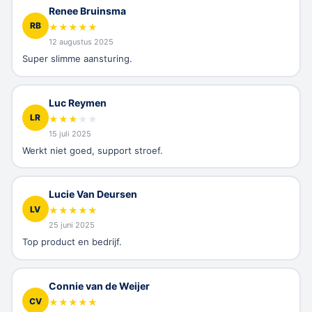
Renee Bruinsma
RB
★
★
★
★
★
12 augustus 2025
Super slimme aansturing.
Luc Reymen
LR
★
★
★
★
★
15 juli 2025
Werkt niet goed, support stroef.
Lucie Van Deursen
LV
★
★
★
★
★
25 juni 2025
Top product en bedrijf.
Connie van de Weijer
CV
★
★
★
★
★