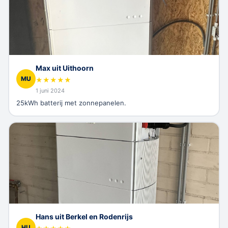
Max uit Uithoorn
MU
★
★
★
★
★
1 juni 2024
25kWh batterij met zonnepanelen.
Hans uit Berkel en Rodenrijs
HU