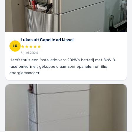
Lukas uit Capelle ad IJssel
LU
★
★
★
★
★
6 juni 2024
Heeft thuis een installatie van: 20kWh batterij met 8kW 3-
fase omvormer, gekoppeld aan zonnepanelen en Bliq
energiemanager.