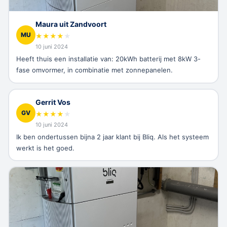
Maura uit Zandvoort
MU
★
★
★
★
★
10 juni 2024
Heeft thuis een installatie van: 20kWh batterij met 8kW 3-
fase omvormer, in combinatie met zonnepanelen.
Gerrit Vos
GV
★
★
★
★
★
10 juni 2024
Ik ben ondertussen bijna 2 jaar klant bij Bliq. Als het systeem
werkt is het goed.