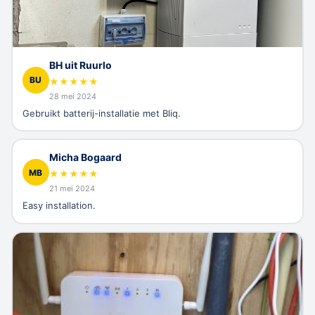
BH uit Ruurlo
BU
★
★
★
★
★
28 mei 2024
Gebruikt batterij-installatie met Bliq.
Micha Bogaard
MB
★
★
★
★
★
21 mei 2024
Easy installation.