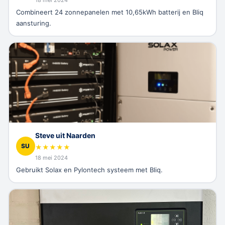
Combineert 24 zonnepanelen met 10,65kWh batterij en Bliq
aansturing.
Steve uit Naarden
SU
★
★
★
★
★
18 mei 2024
Gebruikt Solax en Pylontech systeem met Bliq.