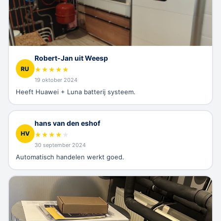
Robert-Jan uit Weesp
RU
★
★
★
★
★
19 oktober 2024
Heeft Huawei + Luna batterij systeem.
hans van den eshof
HV
★
★
★
★
★
30 september 2024
Automatisch handelen werkt goed.