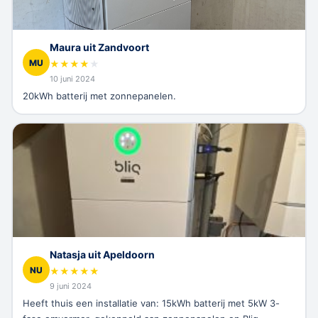
Maura uit Zandvoort
MU
★
★
★
★
★
10 juni 2024
20kWh batterij met zonnepanelen.
Natasja uit Apeldoorn
NU
★
★
★
★
★
9 juni 2024
Heeft thuis een installatie van: 15kWh batterij met 5kW 3-