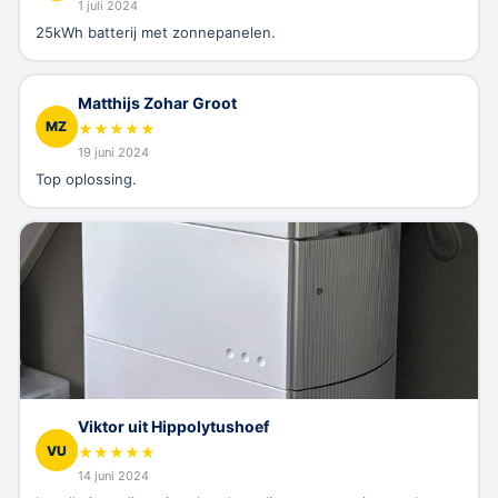
1 juli 2024
25kWh batterij met zonnepanelen.
Matthijs Zohar Groot
MZ
★
★
★
★
★
19 juni 2024
Top oplossing.
Viktor uit Hippolytushoef
VU
★
★
★
★
★
14 juni 2024