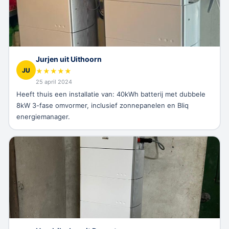
Jurjen uit Uithoorn
JU
★
★
★
★
★
25 april 2024
Heeft thuis een installatie van: 40kWh batterij met dubbele
8kW 3-fase omvormer, inclusief zonnepanelen en Bliq
energiemanager.