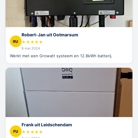
Robert-Jan uit Ootmarsum
RU
★
★
★
★
★
8 mei 2024
Werkt met een Growatt systeem en 12.8kWh batterij.
Frank uit Leidschendam
FU
★
★
★
★
★