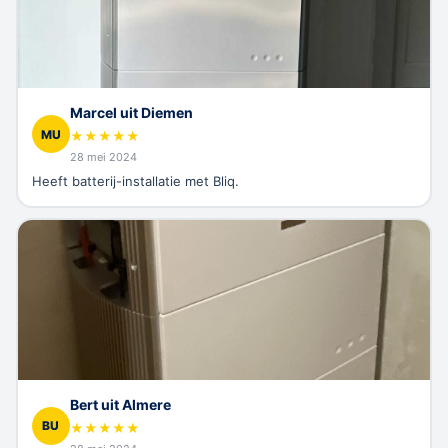
Marcel uit Diemen
MU
★
★
★
★
★
28 mei 2024
Heeft batterij-installatie met Bliq.
Bert uit Almere
BU
★
★
★
★
★