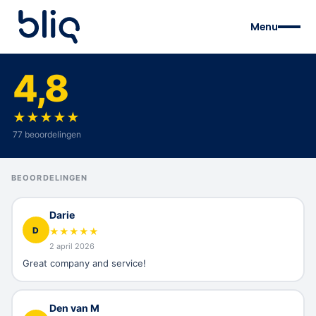
Menu
4,8
★
★
★
★
★
77 beoordelingen
BEOORDELINGEN
Darie
D
★
★
★
★
★
2 april 2026
Great company and service!
Den van M