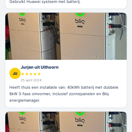
Gebruikt Huawei systeem met batterij.
Jurjen uit Uithoorn
JU
★
★
★
★
★
25 april 2024
Heeft thuis een installatie van: 40kWh batterij met dubbele
8kW 3-fase omvormer, inclusief zonnepanelen en Bliq
energiemanager.