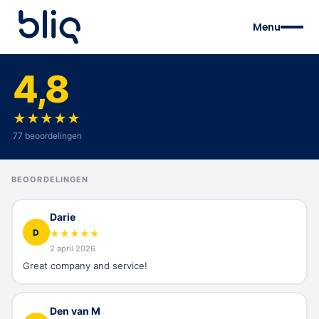
Menu
4,8
★
★
★
★
★
77 beoordelingen
BEOORDELINGEN
Darie
D
★
★
★
★
★
2 april 2026
Great company and service!
Den van M