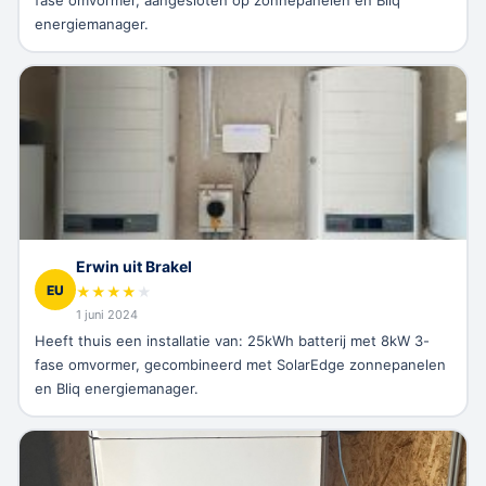
fase omvormer, aangesloten op zonnepanelen en Bliq
energiemanager.
Erwin uit Brakel
EU
★
★
★
★
★
1 juni 2024
Heeft thuis een installatie van: 25kWh batterij met 8kW 3-
fase omvormer, gecombineerd met SolarEdge zonnepanelen
en Bliq energiemanager.