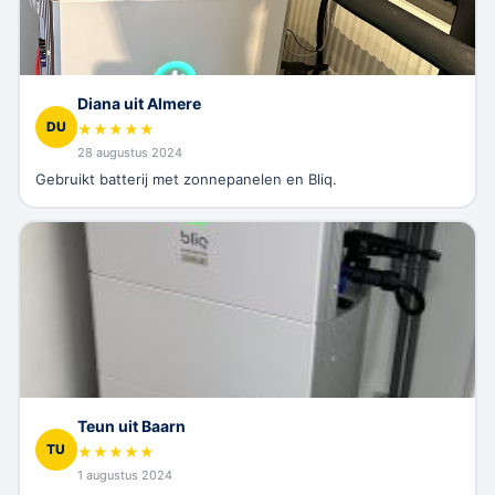
Diana uit Almere
DU
★
★
★
★
★
28 augustus 2024
Gebruikt batterij met zonnepanelen en Bliq.
Teun uit Baarn
TU
★
★
★
★
★
1 augustus 2024