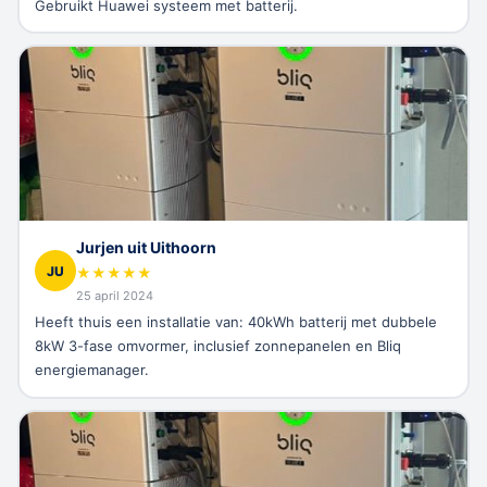
Gebruikt Huawei systeem met batterij.
Jurjen uit Uithoorn
JU
★
★
★
★
★
25 april 2024
Heeft thuis een installatie van: 40kWh batterij met dubbele
8kW 3-fase omvormer, inclusief zonnepanelen en Bliq
energiemanager.