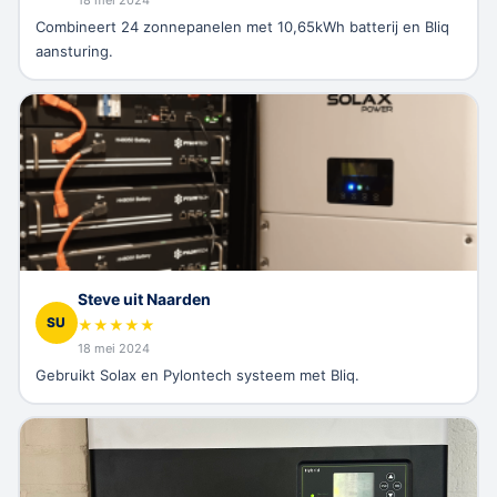
Combineert 24 zonnepanelen met 10,65kWh batterij en Bliq
aansturing.
Steve uit Naarden
SU
★
★
★
★
★
18 mei 2024
Gebruikt Solax en Pylontech systeem met Bliq.