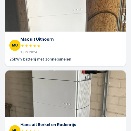
Max uit Uithoorn
MU
★
★
★
★
★
1 juni 2024
25kWh batterij met zonnepanelen.
Hans uit Berkel en Rodenrijs
HU