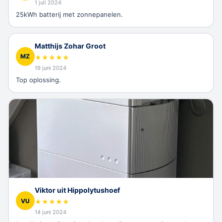
1 juli 2024
25kWh batterij met zonnepanelen.
Matthijs Zohar Groot
MZ
★
★
★
★
★
19 juni 2024
Top oplossing.
Viktor uit Hippolytushoef
VU
★
★
★
★
★
14 juni 2024