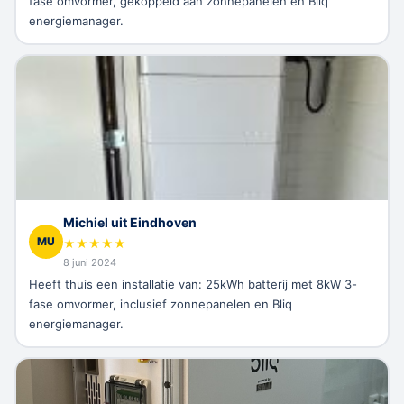
fase omvormer, gekoppeld aan zonnepanelen en Bliq
energiemanager.
Michiel uit Eindhoven
MU
★
★
★
★
★
8 juni 2024
Heeft thuis een installatie van: 25kWh batterij met 8kW 3-
fase omvormer, inclusief zonnepanelen en Bliq
energiemanager.