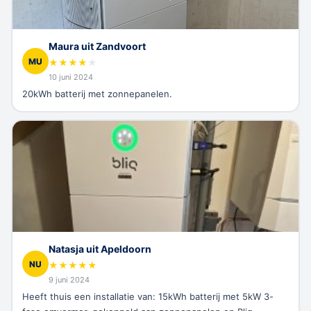
Maura uit Zandvoort
MU
★
★
★
★
★
10 juni 2024
20kWh batterij met zonnepanelen.
Natasja uit Apeldoorn
NU
★
★
★
★
★
9 juni 2024
Heeft thuis een installatie van: 15kWh batterij met 5kW 3-