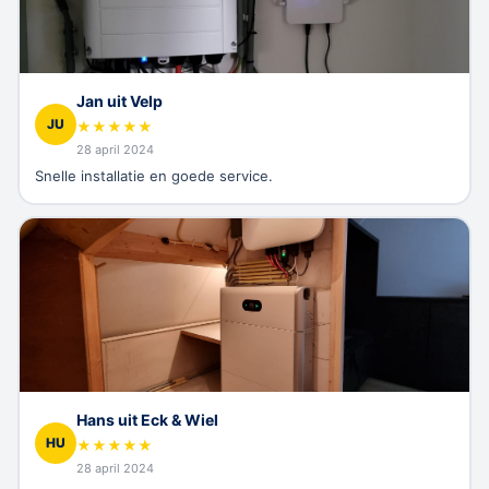
Jan uit Velp
JU
★
★
★
★
★
28 april 2024
Snelle installatie en goede service.
Hans uit Eck & Wiel
HU
★
★
★
★
★
28 april 2024