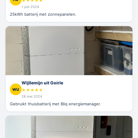
★
★
★
★
★
1 juni 2024
25kWh batterij met zonnepanelen.
Wijllemijn uit Goirle
WU
★
★
★
★
★
28 mei 2024
Gebruikt thuisbatterij met Bliq energiemanager.