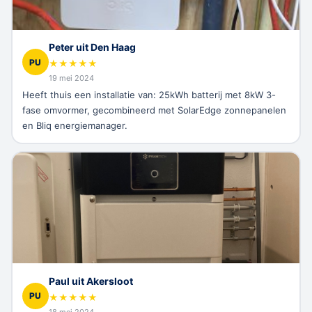
Peter uit Den Haag
PU
★
★
★
★
★
19 mei 2024
Heeft thuis een installatie van: 25kWh batterij met 8kW 3-
fase omvormer, gecombineerd met SolarEdge zonnepanelen
en Bliq energiemanager.
Paul uit Akersloot
PU
★
★
★
★
★
18 mei 2024