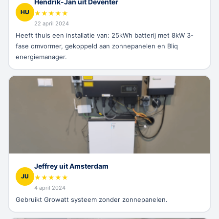
Hendrik-Jan uit Deventer
HU
★
★
★
★
★
22 april 2024
Heeft thuis een installatie van: 25kWh batterij met 8kW 3-
fase omvormer, gekoppeld aan zonnepanelen en Bliq
energiemanager.
Jeffrey uit Amsterdam
JU
★
★
★
★
★
4 april 2024
Gebruikt Growatt systeem zonder zonnepanelen.