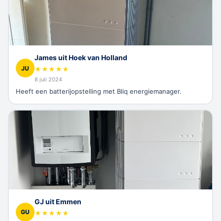
James uit Hoek van Holland
JU
★
★
★
★
★
8 juli 2024
Heeft een batterijopstelling met Bliq energiemanager.
GJ uit Emmen
GU
★
★
★
★
★