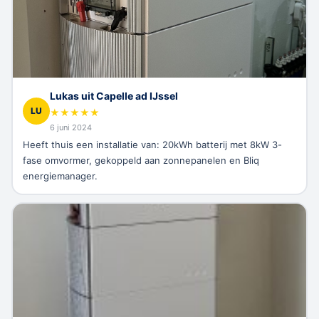
Lukas uit Capelle ad IJssel
LU
★
★
★
★
★
6 juni 2024
Heeft thuis een installatie van: 20kWh batterij met 8kW 3-
fase omvormer, gekoppeld aan zonnepanelen en Bliq
energiemanager.