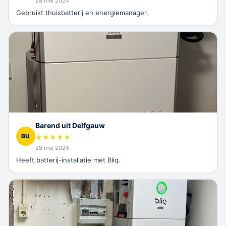
28 mei 2024
Gebruikt thuisbatterij en energiemanager.
Barend uit Delfgauw
BU
★
★
★
★
★
28 mei 2024
Heeft batterij-installatie met Bliq.