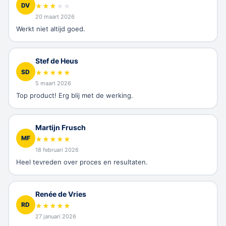
DV
★
★
★
★
★
20 maart 2026
Werkt niet altijd goed.
Stef de Heus
SD
★
★
★
★
★
5 maart 2026
Top product! Erg blij met de werking.
Martijn Frusch
MF
★
★
★
★
★
18 februari 2026
Heel tevreden over proces en resultaten.
Renée de Vries
RD
★
★
★
★
★
27 januari 2026