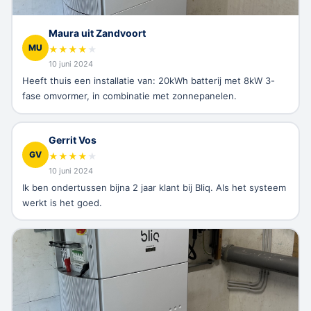
Maura uit Zandvoort
MU
★
★
★
★
★
10 juni 2024
Heeft thuis een installatie van: 20kWh batterij met 8kW 3-
fase omvormer, in combinatie met zonnepanelen.
Gerrit Vos
GV
★
★
★
★
★
10 juni 2024
Ik ben ondertussen bijna 2 jaar klant bij Bliq. Als het systeem
werkt is het goed.