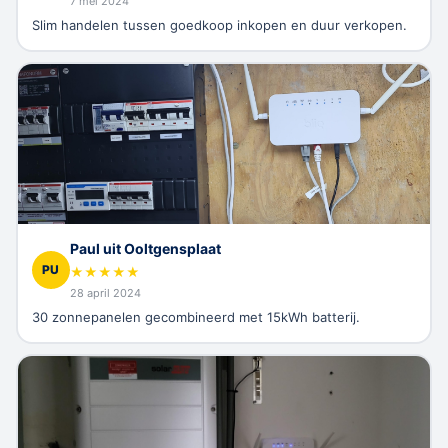
7 mei 2024
Slim handelen tussen goedkoop inkopen en duur verkopen.
Paul uit Ooltgensplaat
PU
★
★
★
★
★
28 april 2024
30 zonnepanelen gecombineerd met 15kWh batterij.