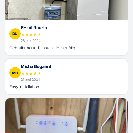
BH uit Ruurlo
BU
★
★
★
★
★
28 mei 2024
Gebruikt batterij-installatie met Bliq.
Micha Bogaard
MB
★
★
★
★
★
21 mei 2024
Easy installation.