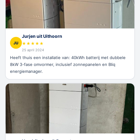
Jurjen uit Uithoorn
JU
★
★
★
★
★
25 april 2024
Heeft thuis een installatie van: 40kWh batterij met dubbele
8kW 3-fase omvormer, inclusief zonnepanelen en Bliq
energiemanager.