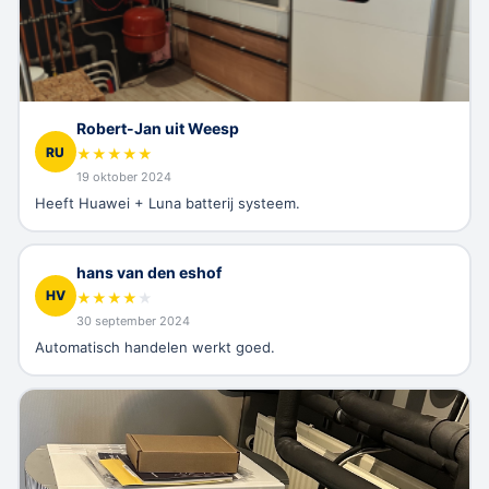
Robert-Jan uit Weesp
RU
★
★
★
★
★
19 oktober 2024
Heeft Huawei + Luna batterij systeem.
hans van den eshof
HV
★
★
★
★
★
30 september 2024
Automatisch handelen werkt goed.