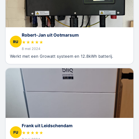
Robert-Jan uit Ootmarsum
RU
★
★
★
★
★
8 mei 2024
Werkt met een Growatt systeem en 12.8kWh batterij.
Frank uit Leidschendam
FU
★
★
★
★
★