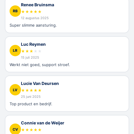
Renee Bruinsma
RB
★
★
★
★
★
12 augustus 2025
Super slimme aansturing.
Luc Reymen
LR
★
★
★
★
★
15 juli 2025
Werkt niet goed, support stroef.
Lucie Van Deursen
LV
★
★
★
★
★
25 juni 2025
Top product en bedrijf.
Connie van de Weijer
CV
★
★
★
★
★