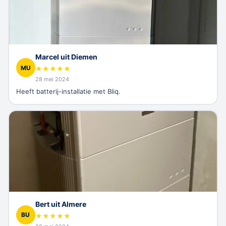
Marcel uit Diemen
MU
★
★
★
★
★
28 mei 2024
Heeft batterij-installatie met Bliq.
Bert uit Almere
BU
★
★
★
★
★