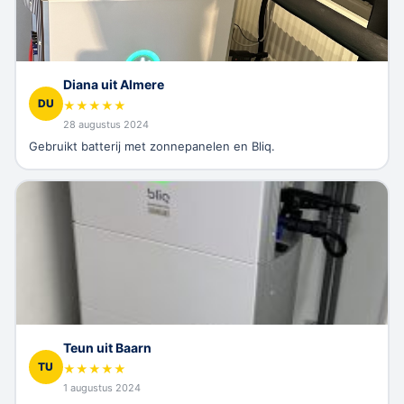
Diana uit Almere
DU
★
★
★
★
★
28 augustus 2024
Gebruikt batterij met zonnepanelen en Bliq.
Teun uit Baarn
TU
★
★
★
★
★
1 augustus 2024