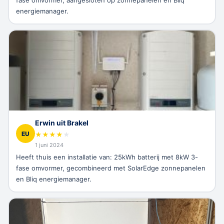
fase omvormer, aangesloten op zonnepanelen en Bliq
energiemanager.
Erwin uit Brakel
EU
★
★
★
★
★
1 juni 2024
Heeft thuis een installatie van: 25kWh batterij met 8kW 3-
fase omvormer, gecombineerd met SolarEdge zonnepanelen
en Bliq energiemanager.