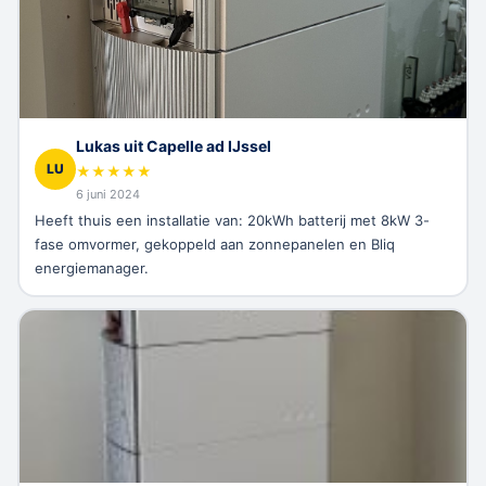
Lukas uit Capelle ad IJssel
LU
★
★
★
★
★
6 juni 2024
Heeft thuis een installatie van: 20kWh batterij met 8kW 3-
fase omvormer, gekoppeld aan zonnepanelen en Bliq
energiemanager.