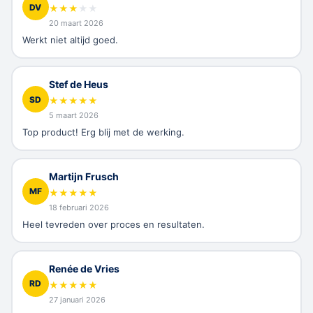
DV
★
★
★
★
★
20 maart 2026
Werkt niet altijd goed.
Stef de Heus
SD
★
★
★
★
★
5 maart 2026
Top product! Erg blij met de werking.
Martijn Frusch
MF
★
★
★
★
★
18 februari 2026
Heel tevreden over proces en resultaten.
Renée de Vries
RD
★
★
★
★
★
27 januari 2026