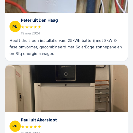
Peter uit Den Haag
PU
★
★
★
★
★
19 mei 2024
Heeft thuis een installatie van: 25kWh batterij met 8kW 3-
fase omvormer, gecombineerd met SolarEdge zonnepanelen
en Bliq energiemanager.
Paul uit Akersloot
PU
★
★
★
★
★
18 mei 2024