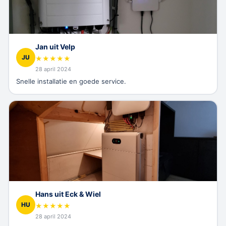
Jan uit Velp
JU
★
★
★
★
★
28 april 2024
Snelle installatie en goede service.
Hans uit Eck & Wiel
HU
★
★
★
★
★
28 april 2024