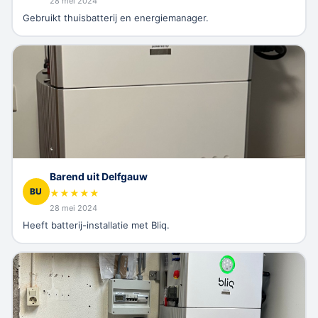
28 mei 2024
Gebruikt thuisbatterij en energiemanager.
Barend uit Delfgauw
BU
★
★
★
★
★
28 mei 2024
Heeft batterij-installatie met Bliq.