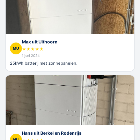
Max uit Uithoorn
MU
★
★
★
★
★
1 juni 2024
25kWh batterij met zonnepanelen.
Hans uit Berkel en Rodenrijs
HU