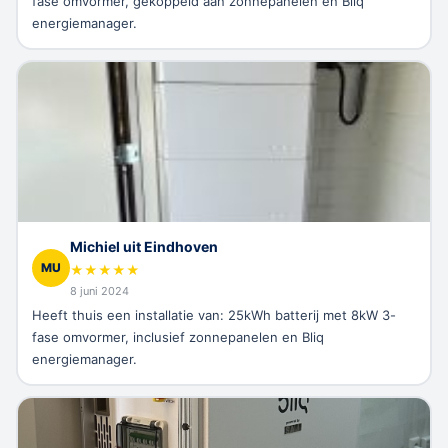
fase omvormer, gekoppeld aan zonnepanelen en Bliq
energiemanager.
Michiel uit Eindhoven
MU
★
★
★
★
★
8 juni 2024
Heeft thuis een installatie van: 25kWh batterij met 8kW 3-
fase omvormer, inclusief zonnepanelen en Bliq
energiemanager.