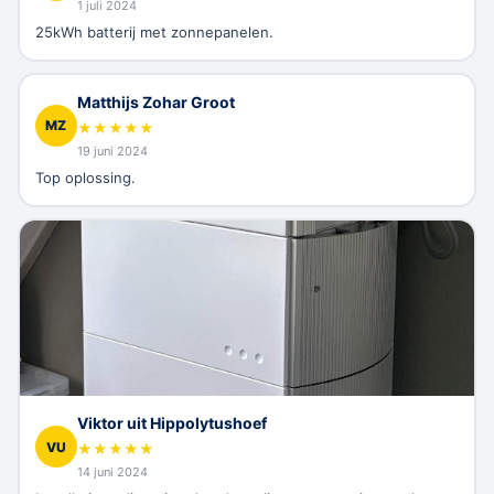
1 juli 2024
25kWh batterij met zonnepanelen.
Matthijs Zohar Groot
MZ
★
★
★
★
★
19 juni 2024
Top oplossing.
Viktor uit Hippolytushoef
VU
★
★
★
★
★
14 juni 2024