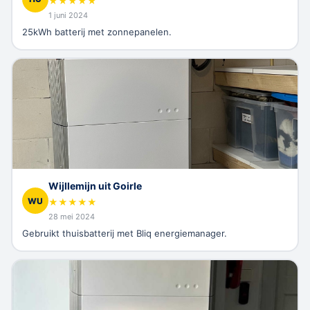
★
★
★
★
★
1 juni 2024
25kWh batterij met zonnepanelen.
Wijllemijn uit Goirle
WU
★
★
★
★
★
28 mei 2024
Gebruikt thuisbatterij met Bliq energiemanager.