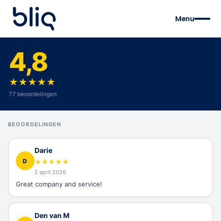
Menu
4,8
★
★
★
★
★
77 beoordelingen
BEOORDELINGEN
Darie
D
★
★
★
★
★
2 april 2026
Great company and service!
Den van M