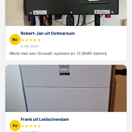
Robert-Jan uit Ootmarsum
RU
★
★
★
★
★
8 mei 2024
Werkt met een Growatt systeem en 12.8kWh batterij.
Frank uit Leidschendam
FU
★
★
★
★
★