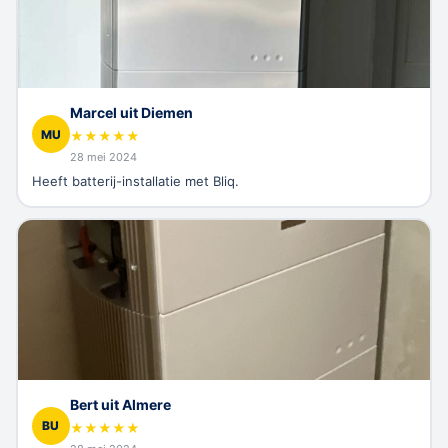
Marcel uit Diemen
MU
★
★
★
★
★
28 mei 2024
Heeft batterij-installatie met Bliq.
Bert uit Almere
BU
★
★
★
★
★