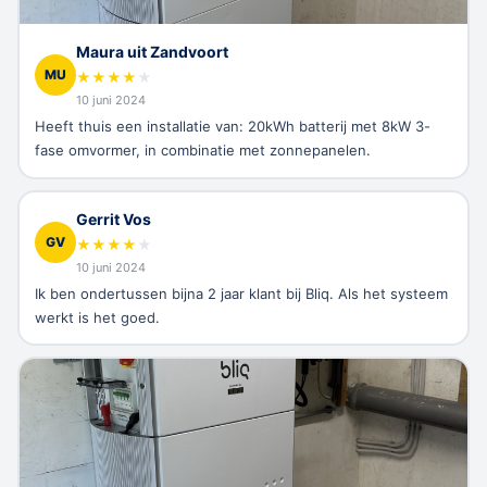
Maura uit Zandvoort
MU
★
★
★
★
★
10 juni 2024
Heeft thuis een installatie van: 20kWh batterij met 8kW 3-
fase omvormer, in combinatie met zonnepanelen.
Gerrit Vos
GV
★
★
★
★
★
10 juni 2024
Ik ben ondertussen bijna 2 jaar klant bij Bliq. Als het systeem
werkt is het goed.