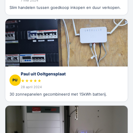
7 mei 2024
Slim handelen tussen goedkoop inkopen en duur verkopen.
Paul uit Ooltgensplaat
PU
★
★
★
★
★
28 april 2024
30 zonnepanelen gecombineerd met 15kWh batterij.