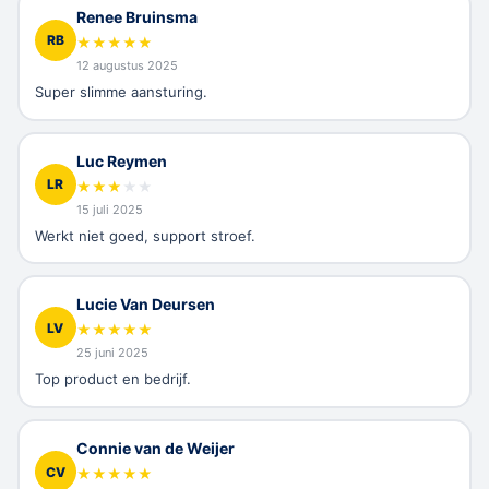
Renee Bruinsma
RB
★
★
★
★
★
12 augustus 2025
Super slimme aansturing.
Luc Reymen
LR
★
★
★
★
★
15 juli 2025
Werkt niet goed, support stroef.
Lucie Van Deursen
LV
★
★
★
★
★
25 juni 2025
Top product en bedrijf.
Connie van de Weijer
CV
★
★
★
★
★