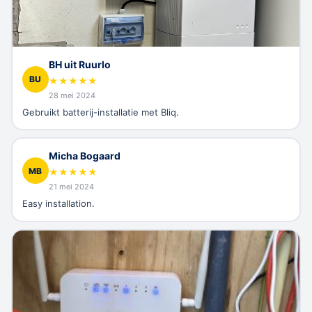
BH uit Ruurlo
BU
★
★
★
★
★
28 mei 2024
Gebruikt batterij-installatie met Bliq.
Micha Bogaard
MB
★
★
★
★
★
21 mei 2024
Easy installation.