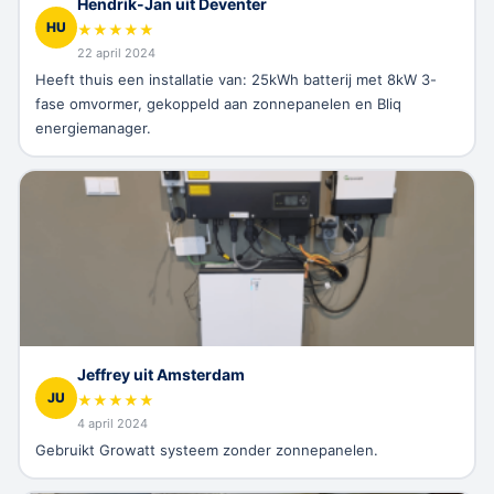
Hendrik-Jan uit Deventer
HU
★
★
★
★
★
22 april 2024
Heeft thuis een installatie van: 25kWh batterij met 8kW 3-
fase omvormer, gekoppeld aan zonnepanelen en Bliq
energiemanager.
Jeffrey uit Amsterdam
JU
★
★
★
★
★
4 april 2024
Gebruikt Growatt systeem zonder zonnepanelen.