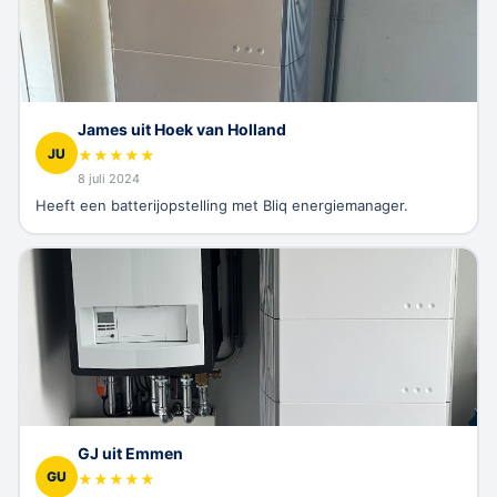
James uit Hoek van Holland
JU
★
★
★
★
★
8 juli 2024
Heeft een batterijopstelling met Bliq energiemanager.
GJ uit Emmen
GU
★
★
★
★
★