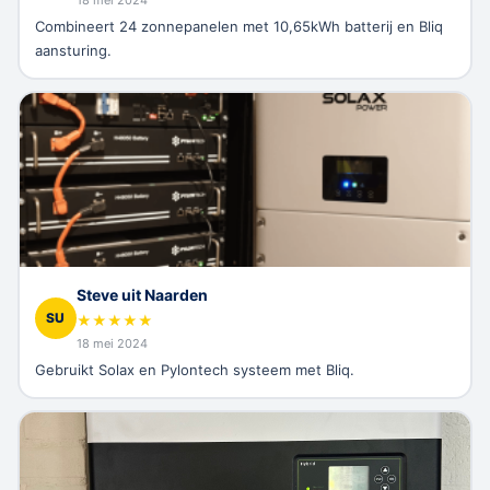
Combineert 24 zonnepanelen met 10,65kWh batterij en Bliq
aansturing.
Steve uit Naarden
SU
★
★
★
★
★
18 mei 2024
Gebruikt Solax en Pylontech systeem met Bliq.