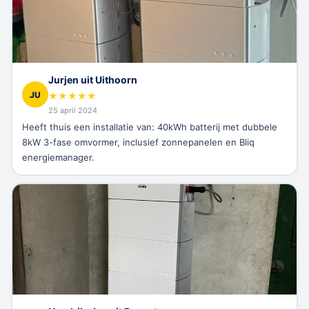
Jurjen uit Uithoorn
JU
★
★
★
★
★
25 april 2024
Heeft thuis een installatie van: 40kWh batterij met dubbele
8kW 3-fase omvormer, inclusief zonnepanelen en Bliq
energiemanager.