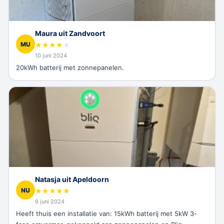
Maura uit Zandvoort
MU
★
★
★
★
★
10 juni 2024
20kWh batterij met zonnepanelen.
Natasja uit Apeldoorn
NU
★
★
★
★
★
9 juni 2024
Heeft thuis een installatie van: 15kWh batterij met 5kW 3-