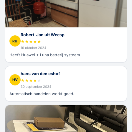
Robert-Jan uit Weesp
RU
★
★
★
★
★
19 oktober 2024
Heeft Huawei + Luna batterij systeem.
hans van den eshof
HV
★
★
★
★
★
30 september 2024
Automatisch handelen werkt goed.