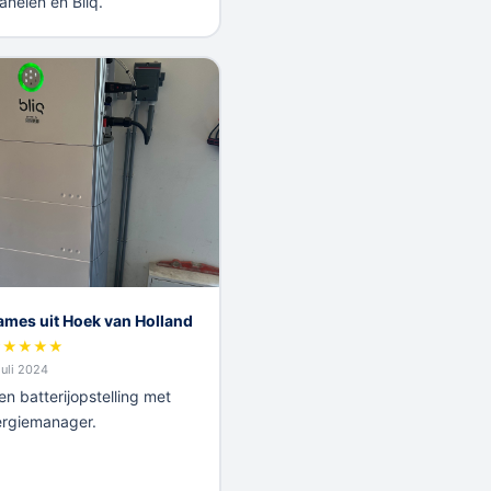
nelen en Bliq.
ames uit Hoek van Holland
★
★
★
★
★
juli 2024
en batterijopstelling met
ergiemanager.