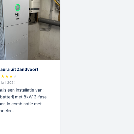
aura uit Zandvoort
★
★
★
★
★
 juni 2024
uis een installatie van:
atterij met 8kW 3-fase
r, in combinatie met
anelen.