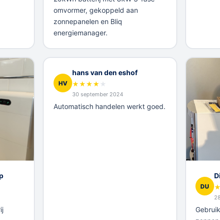
omvormer, gekoppeld aan
zonnepanelen en Bliq
energiemanager.
hans van den eshof
HV
★
★
★
★
★
30 september 2024
Automatisch handelen werkt goed.
p
D
DU
2
j
Gebruik