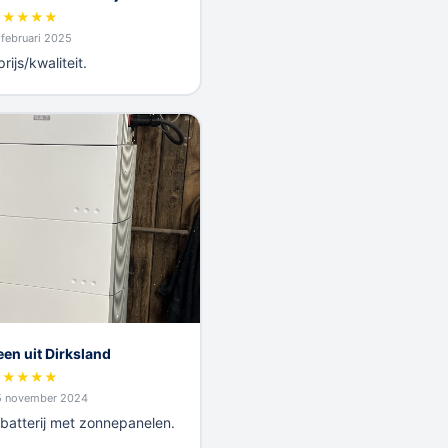
★
★
★
★
★
 februari 2025
ijs/kwaliteit.
een uit Dirksland
★
★
★
★
★
5 november 2024
atterij met zonnepanelen.