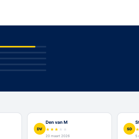
Den van M
S
DV
SD
★
★
★
★
★
20 maart 2026
5 