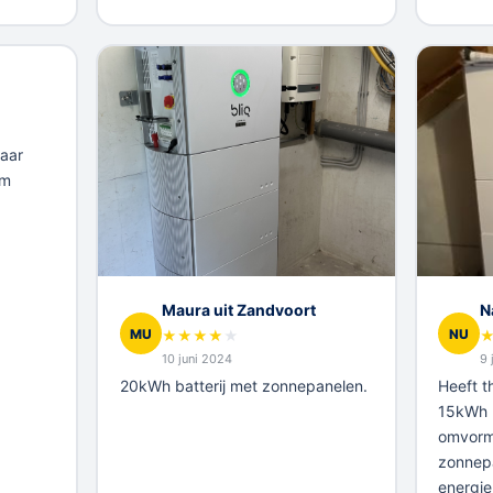
jaar
em
Maura uit Zandvoort
N
MU
NU
★
★
★
★
★
10 juni 2024
9 
20kWh batterij met zonnepanelen.
Heeft th
15kWh b
omvorm
zonnepa
energi