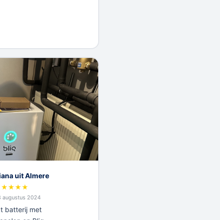
iana uit Almere
★
★
★
★
★
8 augustus 2024
t batterij met