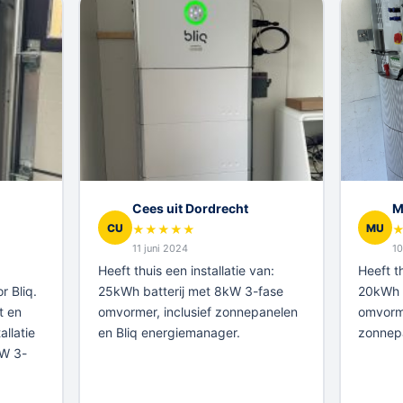
Cees uit Dordrecht
M
CU
MU
★
★
★
★
★
11 juni 2024
10
Heeft thuis een installatie van:
Heeft th
r Bliq.
25kWh batterij met 8kW 3-fase
20kWh b
t en
omvormer, inclusief zonnepanelen
omvorme
allatie
en Bliq energiemanager.
zonnep
kW 3-