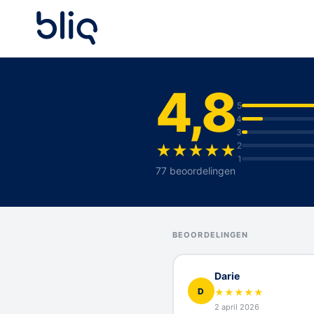
4,8
5
4
3
2
★
★
★
★
★
1
77 beoordelingen
BEOORDELINGEN
Darie
D
★
★
★
★
★
2 april 2026