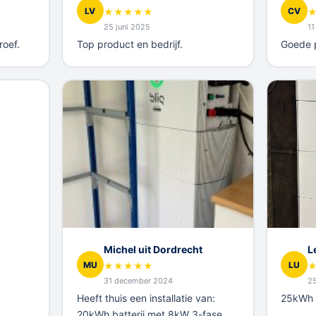
LV
CV
★
★
★
★
★
25 juni 2025
11
roef.
Top product en bedrijf.
Goede pr
Michel uit Dordrecht
L
MU
LU
★
★
★
★
★
31 december 2024
2
Heeft thuis een installatie van:
25kWh b
20kWh batterij met 8kW 3-fase