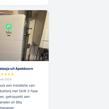
atasja uit Apeldoorn
★
★
★
★
★
juni 2024
uis een installatie van:
atterij met 5kW 3-fase
er, gekoppeld aan
nelen en Bliq
emanager.