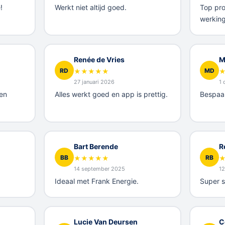
!
Werkt niet altijd goed.
Top pro
werking
Renée de Vries
M
RD
MD
★
★
★
★
★
27 januari 2026
1
en
Alles werkt goed en app is prettig.
Bespaar
Bart Berende
R
BB
RB
★
★
★
★
★
14 september 2025
12
Ideaal met Frank Energie.
Super s
Lucie Van Deursen
C