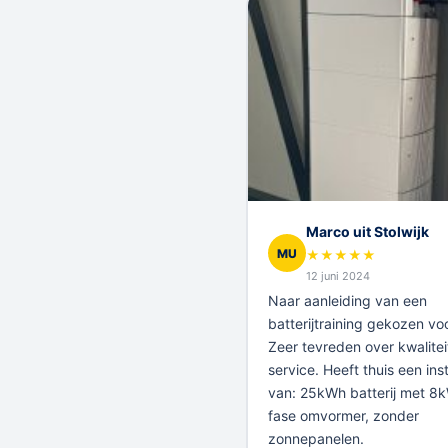
Marco uit Stolwijk
MU
★
★
★
★
★
12 juni 2024
Naar aanleiding van een
batterijtraining gekozen voo
Zeer tevreden over kwalitei
service. Heeft thuis een inst
van: 25kWh batterij met 8
fase omvormer, zonder
zonnepanelen.