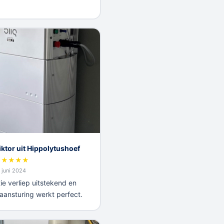
iktor uit Hippolytushoef
★
★
★
★
★
 juni 2024
tie verliep uitstekend en
aansturing werkt perfect.