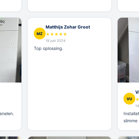
Matthijs Zohar Groot
MZ
★
★
★
★
★
19 juni 2024
Top oplossing.
V
VU
14
anelen.
Installa
slimme 