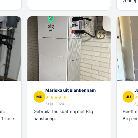
zonnepa
Mariska uit Blankenham
J
MU
JU
★
★
★
★
★
21 juli 2024
8 
an:
Gebruikt thuisbatterij met Bliq
Heeft e
 1-fase
aansturing.
Bliq en