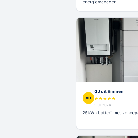
energiemanager.
GJ uit Emmen
GU
★
★
★
★
★
1 juli 2024
25kWh batterij met zonnep