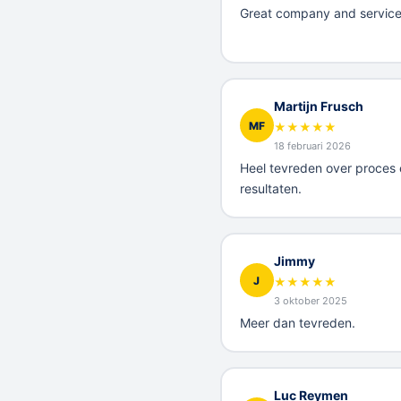
Great company and service
Martijn Frusch
MF
★
★
★
★
★
18 februari 2026
Heel tevreden over proces 
resultaten.
Jimmy
J
★
★
★
★
★
3 oktober 2025
Meer dan tevreden.
Luc Reymen