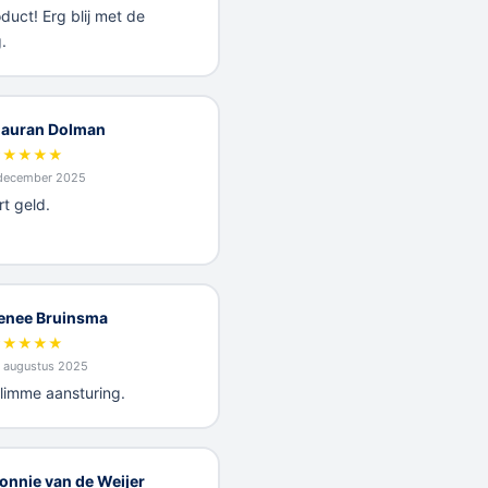
duct! Erg blij met de
.
auran Dolman
★
★
★
★
★
 december 2025
t geld.
enee Bruinsma
★
★
★
★
★
 augustus 2025
limme aansturing.
onnie van de Weijer