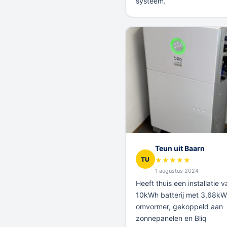
systeem.
Teun uit Baarn
TU
★
★
★
★
★
1 augustus 2024
Heeft thuis een installatie v
10kWh batterij met 3,68kW
omvormer, gekoppeld aan
zonnepanelen en Bliq