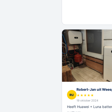
Robert-Jan uit Wees
RU
★
★
★
★
★
19 oktober 2024
Heeft Huawei + Luna batteri