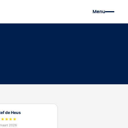
Menu
tef de Heus
★
★
★
★
★
maart 2026