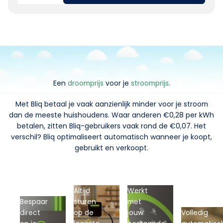
Een
droomprijs
voor je
stroomprijs
.
Met Bliq betaal je vaak aanzienlijk minder voor je stroom
dan de meeste huishoudens. Waar anderen €0,28 per kWh
betalen, zitten Bliq-gebruikers vaak rond de €0,07. Het
verschil? Bliq optimaliseert automatisch wanneer je koopt,
gebruikt en verkoopt.
Altijd
Werkt
Bespaar
sturen
met
direct
op de
jouw
Volledig