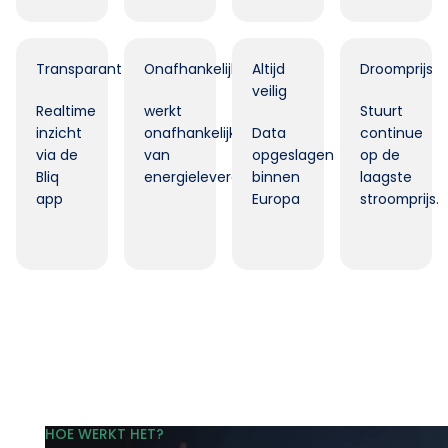
Transparant
Onafhankelijk
Altijd
Droomprijs
veilig
Realtime
werkt
Stuurt
inzicht
onafhankelijk
Data
continue
via de
van
opgeslagen
op de
Bliq
energieleverancier.
binnen
laagste
app
Europa
stroomprijs.
HOE WERKT HET?