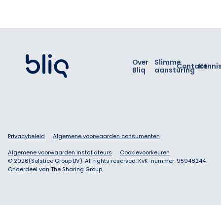
Footer
Over
Slimme
Contact
Kenni
Bliq
aansturing
Privacybeleid
Algemene voorwaarden consumenten
Algemene voorwaarden installateurs
Cookievoorkeuren
©
2026
(Solstice Group BV). All rights reserved. KvK-nummer: 95948244.
Onderdeel van The Sharing Group.