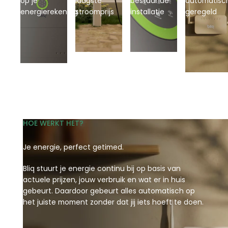
op je
laagste
bestaande
automatisc
energierekening
stroomprijs
installatie
geregeld
HOE WERKT HET?
Je energie, perfect getimed.
Bliq stuurt je energie continu bij op basis van
actuele prijzen, jouw verbruik en wat er in huis
gebeurt. Daardoor gebeurt alles automatisch op
het juiste moment zonder dat jij iets hoeft te doen.