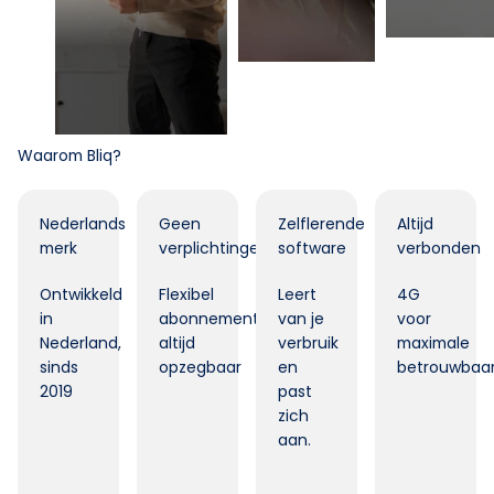
Waarom Bliq?
Nederlands
Geen
Zelflerende
Altijd
merk
verplichtingen
software
verbonden
Ontwikkeld
Flexibel
Leert
4G
in
abonnement,
van je
voor
Nederland,
altijd
verbruik
maximale
sinds
opzegbaar
en
betrouwbaar
2019
past
zich
aan.