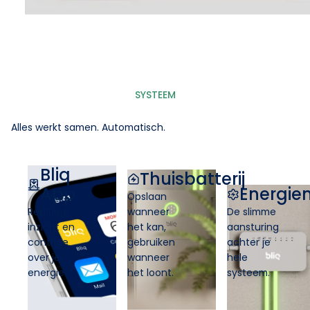
SYSTEEM
Alles werkt samen. Automatisch.
Bliq
Thuisbatterij
App
Energi
Opslaan
Realtime
wanneer
De slimme
inzicht en
het kan,
aansturing
controle
gebruiken
achter je
over je
wanneer
hele
energie
het loont.
systeem.