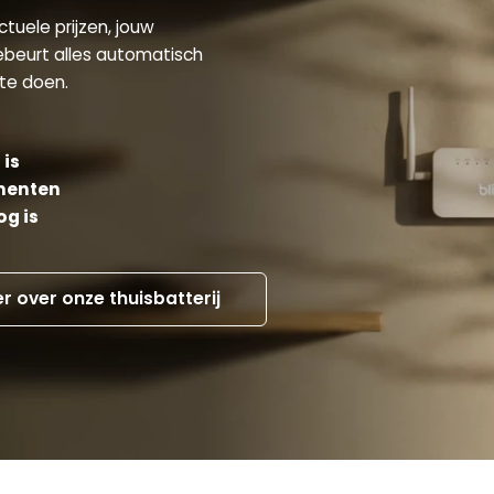
ctuele prijzen, jouw
gebeurt alles automatisch
 te doen.
 is
omenten
og is
r over onze thuisbatterij