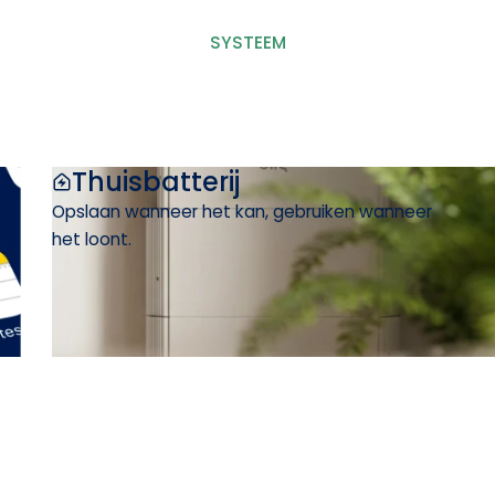
SYSTEEM
Thuisbatterij
Opslaan wanneer het kan, gebruiken wanneer
het loont.