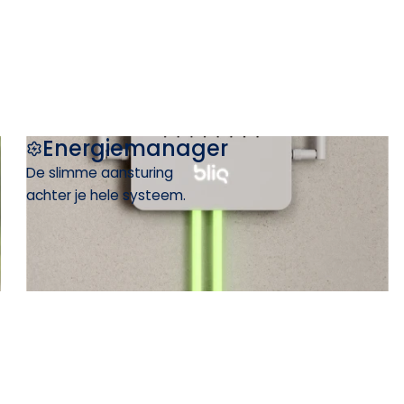
Energiemanager
De slimme aansturing
achter je hele systeem.