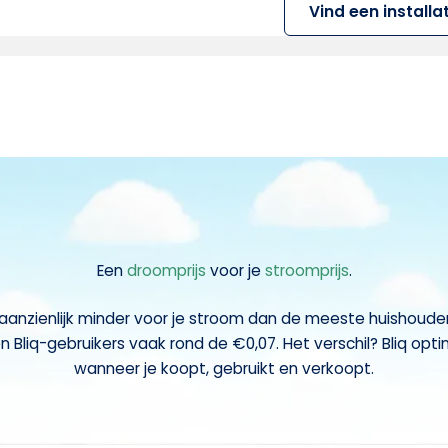
Vind een installa
Een
droomprijs
voor je
stroomprijs
.
k aanzienlijk minder voor je stroom dan de meeste huishoud
n Bliq-gebruikers vaak rond de €0,07. Het verschil? Bliq op
wanneer je koopt, gebruikt en verkoopt.