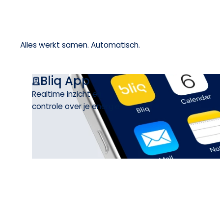
Alles werkt samen. Automatisch.
Bliq App
Realtime inzicht en
controle over je energie