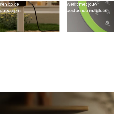
turen op de
Werkt met jouw
 stroomprijs
bestaande installatie