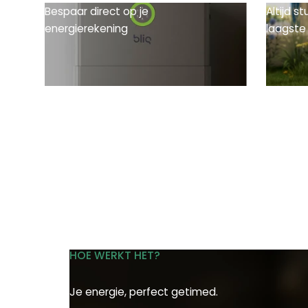
Bespaar direct op je
Altijd s
energierekening
laagste
HOE WERKT HET?
Je energie, perfect getimed.