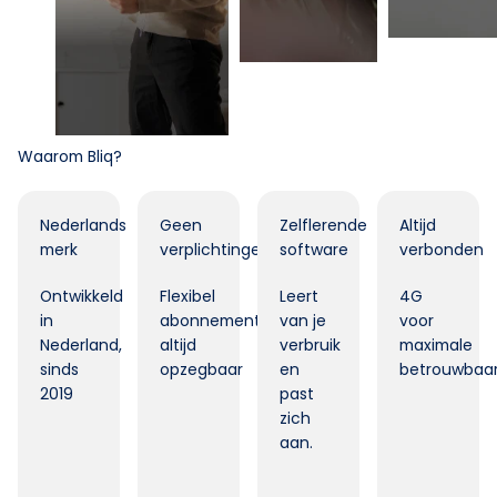
Waarom Bliq?
Nederlands
Geen
Zelflerende
Altijd
merk
verplichtingen
software
verbonden
Ontwikkeld
Flexibel
Leert
4G
in
abonnement,
van je
voor
Nederland,
altijd
verbruik
maximale
sinds
opzegbaar
en
betrouwbaar
2019
past
zich
aan.