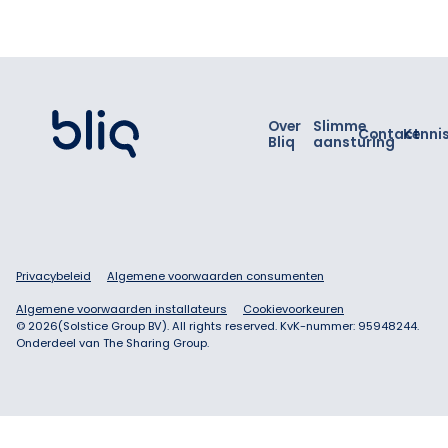
Footer
Over
Slimme
Contact
Kenni
Bliq
aansturing
Privacybeleid
Algemene voorwaarden consumenten
Algemene voorwaarden installateurs
Cookievoorkeuren
©
2026
(Solstice Group BV). All rights reserved. KvK-nummer: 95948244.
Onderdeel van The Sharing Group.