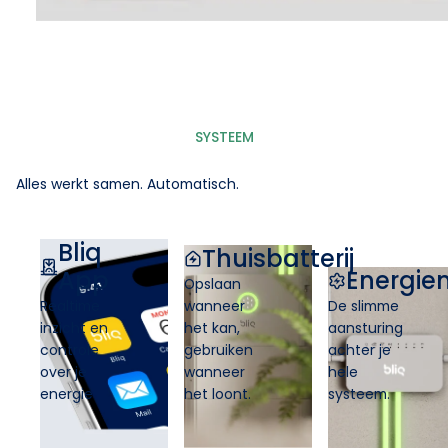
SYSTEEM
Alles werkt samen. Automatisch.
Bliq
Thuisbatterij
App
Energi
Opslaan
Realtime
wanneer
De slimme
inzicht en
het kan,
aansturing
controle
gebruiken
achter je
over je
wanneer
hele
energie
het loont.
systeem.