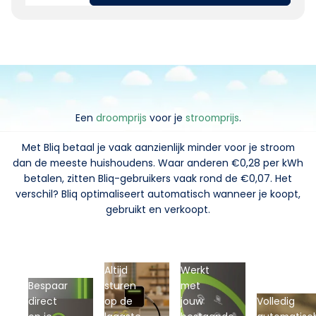
Een
droomprijs
voor je
stroomprijs
.
Met Bliq betaal je vaak aanzienlijk minder voor je stroom
dan de meeste huishoudens. Waar anderen €0,28 per kWh
betalen, zitten Bliq-gebruikers vaak rond de €0,07. Het
verschil? Bliq optimaliseert automatisch wanneer je koopt,
gebruikt en verkoopt.
Altijd
Werkt
Bespaar
sturen
met
direct
op de
jouw
Volledig