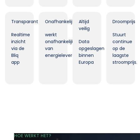
Transparant
Onafhankelijk
Altijd
Droomprijs
veilig
Realtime
werkt
Stuurt
inzicht
onafhankelijk
Data
continue
via de
van
opgeslagen
op de
Bliq
energieleverancier.
binnen
laagste
app
Europa
stroomprijs.
HOE WERKT HET?