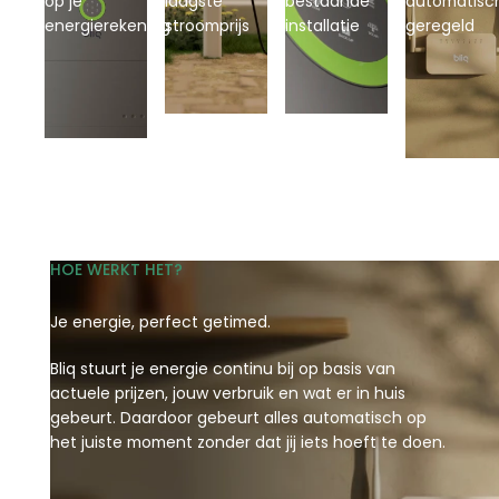
op je
laagste
bestaande
automatisc
energierekening
stroomprijs
installatie
geregeld
HOE WERKT HET?
Je energie, perfect getimed.
Bliq stuurt je energie continu bij op basis van
actuele prijzen, jouw verbruik en wat er in huis
gebeurt. Daardoor gebeurt alles automatisch op
het juiste moment zonder dat jij iets hoeft te doen.