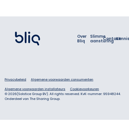
Footer
Over
Slimme
Contact
Kenni
Bliq
aansturing
Privacybeleid
Algemene voorwaarden consumenten
Algemene voorwaarden installateurs
Cookievoorkeuren
©
2026
(Solstice Group BV). All rights reserved. KvK-nummer: 95948244.
Onderdeel van The Sharing Group.