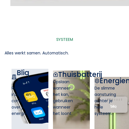
SYSTEEM
Alles werkt samen. Automatisch.
Bliq
Thuisbatterij
App
Energi
Opslaan
Realtime
wanneer
De slimme
inzicht en
het kan,
aansturing
controle
gebruiken
achter je
over je
wanneer
hele
energie
het loont.
systeem.