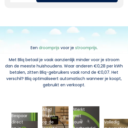
Een
droomprijs
voor je
stroomprijs
.
Met Bliq betaal je vaak aanzienlijk minder voor je stroom
dan de meeste huishoudens. Waar anderen €0,28 per kWh
betalen, zitten Bliq-gebruikers vaak rond de €0,07. Het
verschil? Bliq optimaliseert automatisch wanneer je koopt,
gebruikt en verkoopt.
Altijd
Werkt
Bespaar
sturen
met
direct
op de
jouw
Volledig