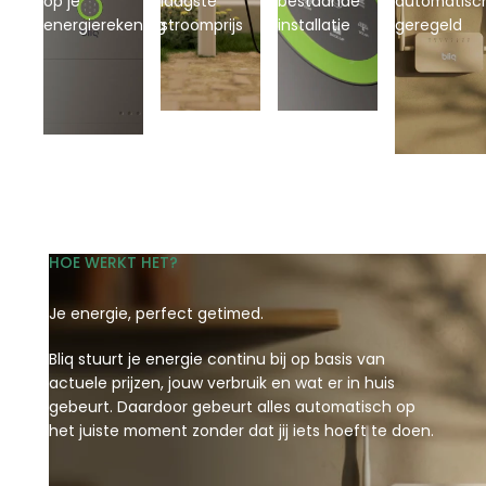
op je
laagste
bestaande
automatisc
energierekening
stroomprijs
installatie
geregeld
HOE WERKT HET?
Je energie, perfect getimed.
Bliq stuurt je energie continu bij op basis van
actuele prijzen, jouw verbruik en wat er in huis
gebeurt. Daardoor gebeurt alles automatisch op
het juiste moment zonder dat jij iets hoeft te doen.