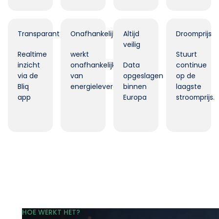
Transparant
Onafhankelijk
Altijd
Droomprijs
veilig
Realtime
werkt
Stuurt
inzicht
onafhankelijk
Data
continue
via de
van
opgeslagen
op de
Bliq
energieleverancier.
binnen
laagste
app
Europa
stroomprijs.
HOE WERKT HET?