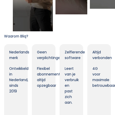
Waarom Bliq?
Nederlands
Geen
Zelflerende
Altijd
merk
verplichtingen
software
verbonden
Ontwikkeld
Flexibel
Leert
4G
in
abonnement,
van je
voor
Nederland,
altijd
verbruik
maximale
sinds
opzegbaar
en
betrouwbaar
2019
past
zich
aan.