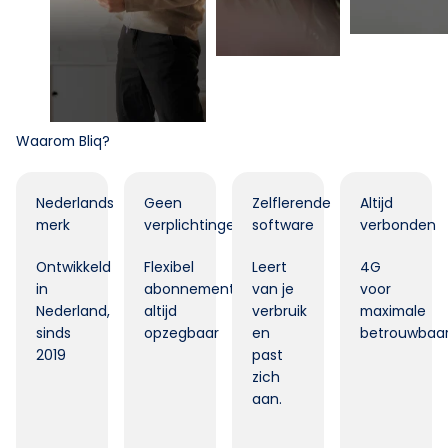
Waarom Bliq?
Nederlands
Geen
Zelflerende
Altijd
merk
verplichtingen
software
verbonden
Ontwikkeld
Flexibel
Leert
4G
in
abonnement,
van je
voor
Nederland,
altijd
verbruik
maximale
sinds
opzegbaar
en
betrouwbaar
2019
past
zich
aan.