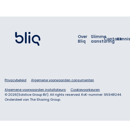
Footer
Over
Slimme
Contact
Kenni
Bliq
aansturing
Privacybeleid
Algemene voorwaarden consumenten
Algemene voorwaarden installateurs
Cookievoorkeuren
©
2026
(Solstice Group BV). All rights reserved. KvK-nummer: 95948244.
Onderdeel van The Sharing Group.