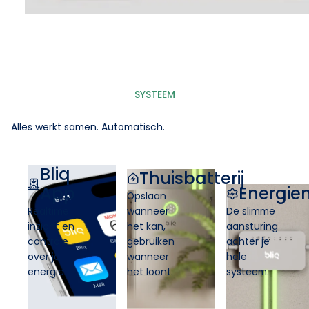
SYSTEEM
Alles werkt samen. Automatisch.
Bliq
Thuisbatterij
App
Energi
Opslaan
Realtime
wanneer
De slimme
inzicht en
het kan,
aansturing
controle
gebruiken
achter je
over je
wanneer
hele
energie
het loont.
systeem.