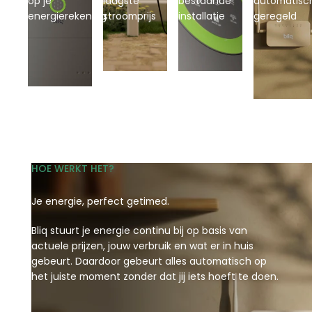
op je
laagste
bestaande
automatisc
energierekening
stroomprijs
installatie
geregeld
HOE WERKT HET?
Je energie, perfect getimed.
Bliq stuurt je energie continu bij op basis van
actuele prijzen, jouw verbruik en wat er in huis
gebeurt. Daardoor gebeurt alles automatisch op
het juiste moment zonder dat jij iets hoeft te doen.