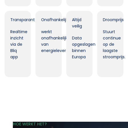
Transparant
Onafhankelijk
Altijd
Droomprijs
veilig
Realtime
werkt
Stuurt
inzicht
onafhankelijk
Data
continue
via de
van
opgeslagen
op de
Bliq
energieleverancier.
binnen
laagste
app
Europa
stroomprijs.
HOE WERKT HET?