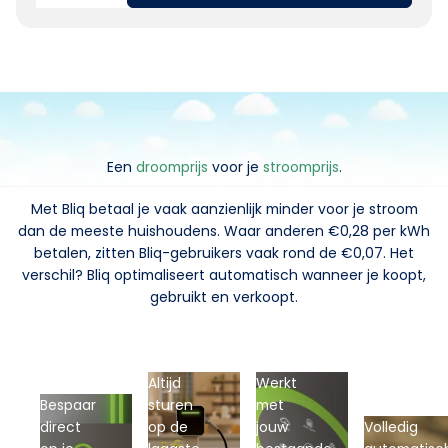
Een
droomprijs
voor je
stroomprijs
.
Met Bliq betaal je vaak aanzienlijk minder voor je stroom
dan de meeste huishoudens. Waar anderen €0,28 per kWh
betalen, zitten Bliq-gebruikers vaak rond de €0,07. Het
verschil? Bliq optimaliseert automatisch wanneer je koopt,
gebruikt en verkoopt.
Altijd
Werkt
Bespaar
sturen
met
direct
op de
jouw
Volledig