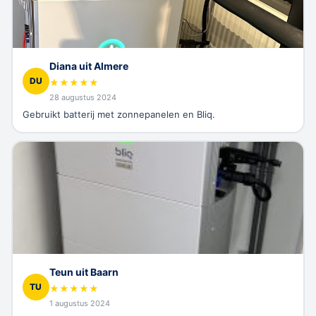
Diana uit Almere
DU
★
★
★
★
★
28 augustus 2024
Gebruikt batterij met zonnepanelen en Bliq.
Teun uit Baarn
TU
★
★
★
★
★
1 augustus 2024