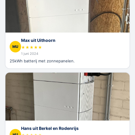
Max uit Uithoorn
MU
★
★
★
★
★
1 juni 2024
25kWh batterij met zonnepanelen.
Hans uit Berkel en Rodenrijs
HU