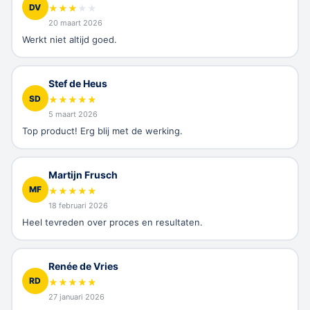
DV
★
★
★
★
★
20 maart 2026
Werkt niet altijd goed.
Stef de Heus
SD
★
★
★
★
★
5 maart 2026
Top product! Erg blij met de werking.
Martijn Frusch
MF
★
★
★
★
★
18 februari 2026
Heel tevreden over proces en resultaten.
Renée de Vries
RD
★
★
★
★
★
27 januari 2026