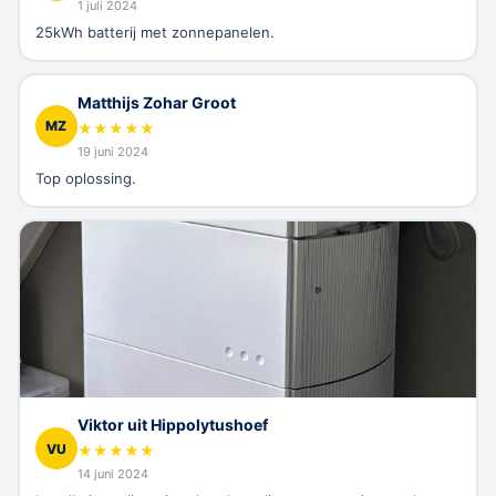
1 juli 2024
25kWh batterij met zonnepanelen.
Matthijs Zohar Groot
MZ
★
★
★
★
★
19 juni 2024
Top oplossing.
Viktor uit Hippolytushoef
VU
★
★
★
★
★
14 juni 2024