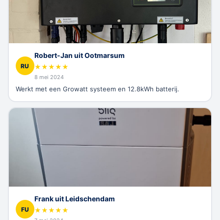
Robert-Jan uit Ootmarsum
RU
★
★
★
★
★
8 mei 2024
Werkt met een Growatt systeem en 12.8kWh batterij.
Frank uit Leidschendam
FU
★
★
★
★
★