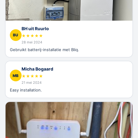
BH uit Ruurlo
BU
★
★
★
★
★
28 mei 2024
Gebruikt batterij-installatie met Bliq.
Micha Bogaard
MB
★
★
★
★
★
21 mei 2024
Easy installation.