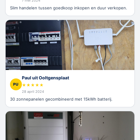
7 mei 2024
Slim handelen tussen goedkoop inkopen en duur verkopen.
Paul uit Ooltgensplaat
PU
★
★
★
★
★
28 april 2024
30 zonnepanelen gecombineerd met 15kWh batterij.