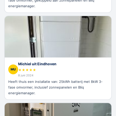
fase omvormer, gekoppeld aan zonnepanelen en Bliq
energiemanager.
Michiel uit Eindhoven
MU
★
★
★
★
★
8 juni 2024
Heeft thuis een installatie van: 25kWh batterij met 8kW 3-
fase omvormer, inclusief zonnepanelen en Bliq
energiemanager.