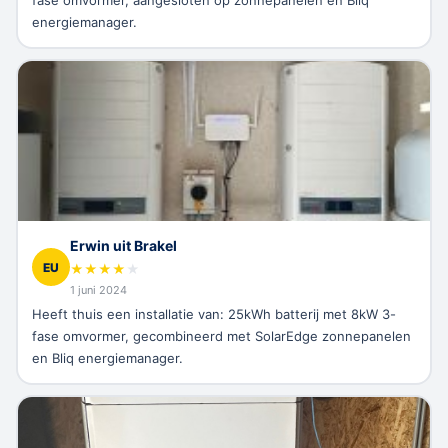
fase omvormer, aangesloten op zonnepanelen en Bliq
energiemanager.
Erwin uit Brakel
EU
★
★
★
★
★
1 juni 2024
Heeft thuis een installatie van: 25kWh batterij met 8kW 3-
fase omvormer, gecombineerd met SolarEdge zonnepanelen
en Bliq energiemanager.