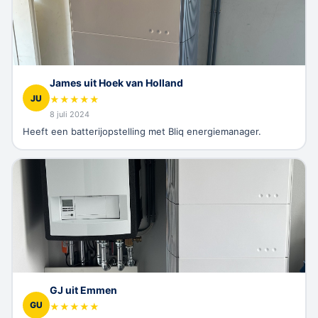
James uit Hoek van Holland
JU
★
★
★
★
★
8 juli 2024
Heeft een batterijopstelling met Bliq energiemanager.
GJ uit Emmen
GU
★
★
★
★
★