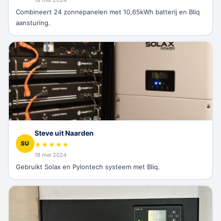
Combineert 24 zonnepanelen met 10,65kWh batterij en Bliq
aansturing.
Steve uit Naarden
SU
★
★
★
★
★
18 mei 2024
Gebruikt Solax en Pylontech systeem met Bliq.