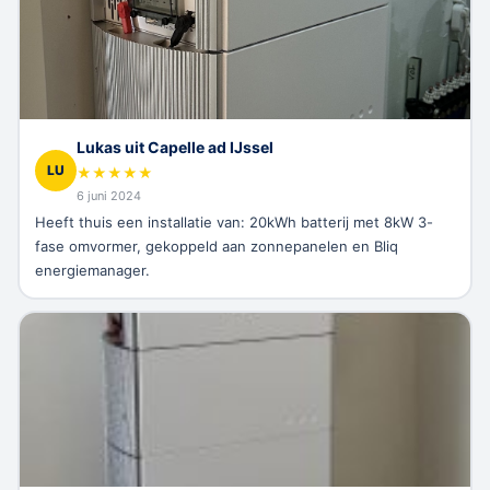
Lukas uit Capelle ad IJssel
LU
★
★
★
★
★
6 juni 2024
Heeft thuis een installatie van: 20kWh batterij met 8kW 3-
fase omvormer, gekoppeld aan zonnepanelen en Bliq
energiemanager.