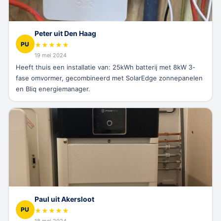
Peter uit Den Haag
PU
★
★
★
★
★
19 mei 2024
Heeft thuis een installatie van: 25kWh batterij met 8kW 3-
fase omvormer, gecombineerd met SolarEdge zonnepanelen
en Bliq energiemanager.
Paul uit Akersloot
PU
★
★
★
★
★
18 mei 2024