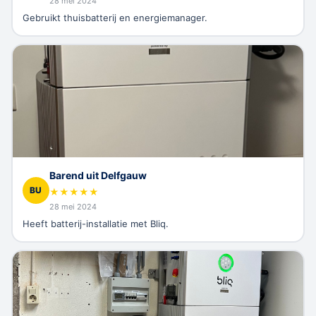
28 mei 2024
Gebruikt thuisbatterij en energiemanager.
Barend uit Delfgauw
BU
★
★
★
★
★
28 mei 2024
Heeft batterij-installatie met Bliq.