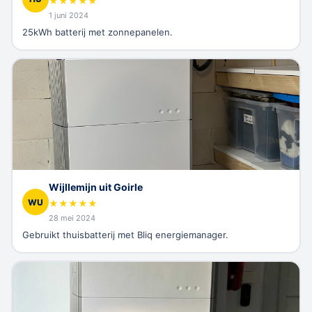
★
★
★
★
★
1 juni 2024
25kWh batterij met zonnepanelen.
Wijllemijn uit Goirle
WU
★
★
★
★
★
28 mei 2024
Gebruikt thuisbatterij met Bliq energiemanager.