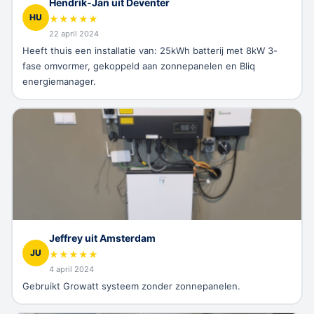
Hendrik-Jan uit Deventer
HU
★
★
★
★
★
22 april 2024
Heeft thuis een installatie van: 25kWh batterij met 8kW 3-
fase omvormer, gekoppeld aan zonnepanelen en Bliq
energiemanager.
Jeffrey uit Amsterdam
JU
★
★
★
★
★
4 april 2024
Gebruikt Growatt systeem zonder zonnepanelen.