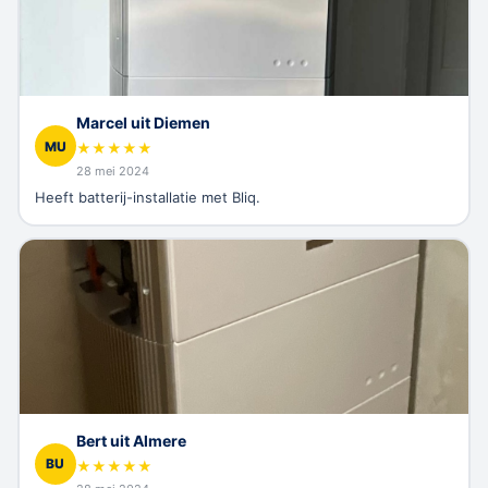
Marcel uit Diemen
MU
★
★
★
★
★
28 mei 2024
Heeft batterij-installatie met Bliq.
Bert uit Almere
BU
★
★
★
★
★