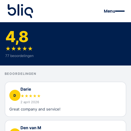
Menu
4,8
★
★
★
★
★
77 beoordelingen
BEOORDELINGEN
Darie
D
★
★
★
★
★
2 april 2026
Great company and service!
Den van M