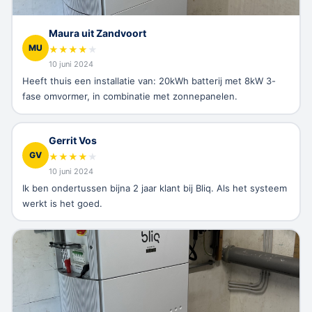
Maura uit Zandvoort
MU
★
★
★
★
★
10 juni 2024
Heeft thuis een installatie van: 20kWh batterij met 8kW 3-
fase omvormer, in combinatie met zonnepanelen.
Gerrit Vos
GV
★
★
★
★
★
10 juni 2024
Ik ben ondertussen bijna 2 jaar klant bij Bliq. Als het systeem
werkt is het goed.