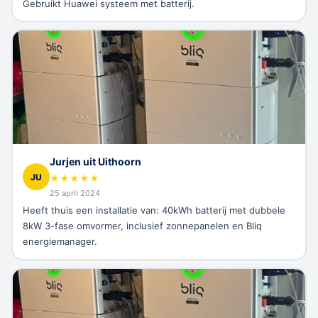
Gebruikt Huawei systeem met batterij.
Jurjen uit Uithoorn
JU
★
★
★
★
★
25 april 2024
Heeft thuis een installatie van: 40kWh batterij met dubbele
8kW 3-fase omvormer, inclusief zonnepanelen en Bliq
energiemanager.