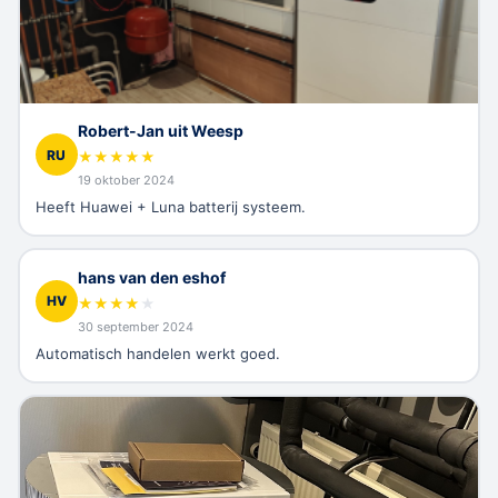
Robert-Jan uit Weesp
RU
★
★
★
★
★
19 oktober 2024
Heeft Huawei + Luna batterij systeem.
hans van den eshof
HV
★
★
★
★
★
30 september 2024
Automatisch handelen werkt goed.