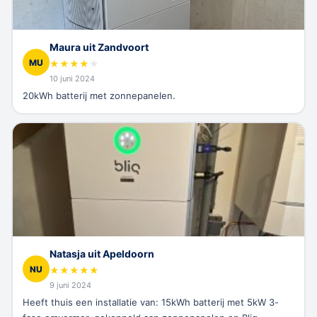
Maura uit Zandvoort
MU
★
★
★
★
★
10 juni 2024
20kWh batterij met zonnepanelen.
Natasja uit Apeldoorn
NU
★
★
★
★
★
9 juni 2024
Heeft thuis een installatie van: 15kWh batterij met 5kW 3-