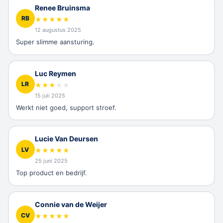
Renee Bruinsma
RB
★
★
★
★
★
12 augustus 2025
Super slimme aansturing.
Luc Reymen
LR
★
★
★
★
★
15 juli 2025
Werkt niet goed, support stroef.
Lucie Van Deursen
LV
★
★
★
★
★
25 juni 2025
Top product en bedrijf.
Connie van de Weijer
CV
★
★
★
★
★