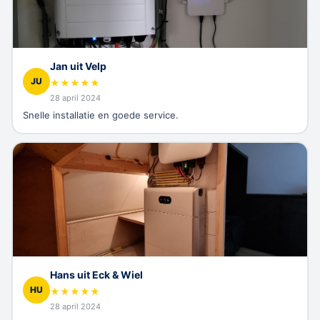
Jan uit Velp
JU
★
★
★
★
★
28 april 2024
Snelle installatie en goede service.
Hans uit Eck & Wiel
HU
★
★
★
★
★
28 april 2024