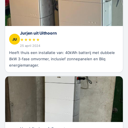
Jurjen uit Uithoorn
JU
★
★
★
★
★
25 april 2024
Heeft thuis een installatie van: 40kWh batterij met dubbele
8kW 3-fase omvormer, inclusief zonnepanelen en Bliq
energiemanager.